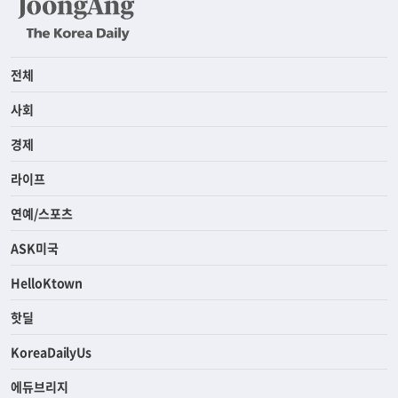
전체
사회
경제
라이프
연예/스포츠
ASK미국
HelloKtown
핫딜
KoreaDailyUs
에듀브리지