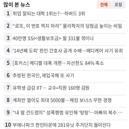
많이 본 뉴스
전체
로컬
1
취업 잘되는 대학 1위는?…하버드 3위
2
“로또, 이 번호 찍지 마라” 물리학자의 당첨금 높이는 비밀
3
40만명 SSI<생활보조금> 월 331불 깎이나
4
'14년째 도피' 한인 간호사 공개 수배…메디케어 사기 유죄
5
[포커스] 메디캘 대폭 개편…자산한도 84% 축소
6
추방된 한국인, 재입국해 또 사기
7
유학생 급감 IIT… 교수•직원 160명 감원
8
계좌만 열어도 최대 5000불…체킹 보너스 무한 경쟁
9
“내 딸 건드렸지” 성폭행범 유인해 ‘탕탕’…아빠의 복수 결말
10
부에나파크 한인타운에 281유닛 주거단지 들어선다