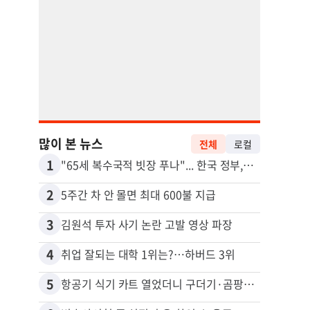
많이 본 뉴스
전체
로컬
1
11
"65세 복수국적 빗장 푸나"... 한국 정부, 연령 완화 전면 추진
비영리
2
12
5주간 차 안 몰면 최대 600불 지급
3
13
김원석 투자 사기 논란 고발 영상 파장
4
14
취업 잘되는 대학 1위는?…하버드 3위
5
15
항공기 식기 카트 열었더니 구더기·곰팡이…LAX 기내식 업체 논란