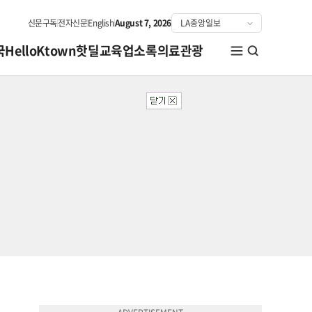
신문구독
전자신문
English
August 7, 2026
국
HelloKtown
핫딜
교육
업소록
의료관광