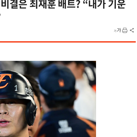
 비결은 최재훈 배트? “내가 기운
”