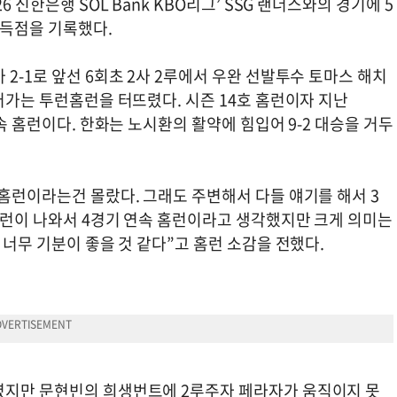
 신한은행 SOL Bank KBO리그’ SSG 랜더스와의 경기에 5
1득점을 기록했다.
2-1로 앞선 6회초 2사 2루에서 우완 선발투수 토마스 해치
넘어가는 투런홈런을 터뜨렸다. 시즌 14호 홈런이자 지난
연속 홈런이다. 한화는 노시환의 활약에 힘입어 9-2 대승을 거두
 홈런이라는건 몰랐다. 그래도 주변해서 다들 얘기를 해서 3
홈런이 나와서 4경기 연속 홈런이라고 생각했지만 크게 의미는
 너무 기분이 좋을 것 같다”고 홈런 소감을 전했다.
렸지만 문현빈의 희생번트에 2루주자 페라자가 움직이지 못