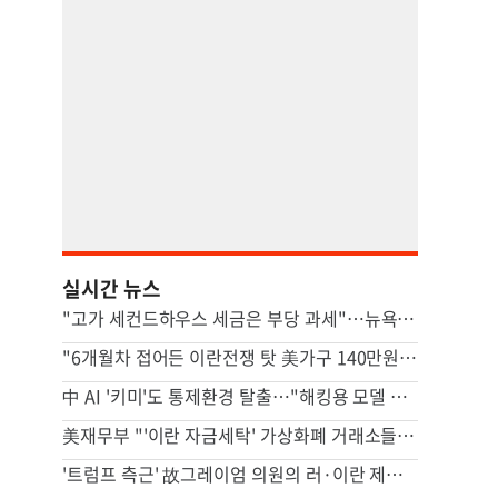
실시간 뉴스
"고가 세컨드하우스 세금은 부당 과세"…뉴욕시 상대 소송
"6개월차 접어든 이란전쟁 탓 美가구 140만원 추가 부담"
中 AI '키미'도 통제환경 탈출…"해킹용 모델 될수도" 우려
美재무부 "'이란 자금세탁' 가상화폐 거래소들 제재"
'트럼프 측근' 故그레이엄 의원의 러·이란 제재법안 상원 통과