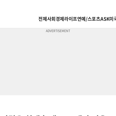
전체
사회
경제
라이프
연예/스포츠
ASK미