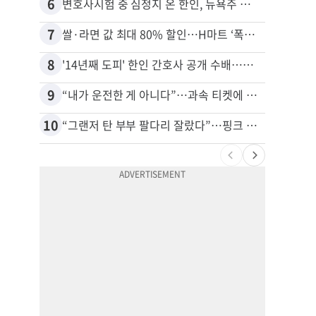
6
16
변호사시험 중 심정지 온 한인, 뉴욕주 제소
7
17
쌀·라면 값 최대 80% 할인…H마트 ‘폭탄 세일’
8
18
'14년째 도피' 한인 간호사 공개 수배…메디케어 사기 유죄
9
19
“내가 운전한 게 아니다”…과속 티켓에 오토파일럿 탓한 운전자
10
20
“그랜저 탄 부부 팔다리 잘랐다”…핑크 살인공장 충격 실체