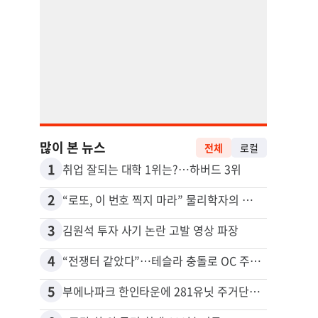
많이 본 뉴스
전체
로컬
1
11
취업 잘되는 대학 1위는?…하버드 3위
2
12
“로또, 이 번호 찍지 마라” 물리학자의 당첨금 높이는 비밀
3
13
김원석 투자 사기 논란 고발 영상 파장
4
14
“전쟁터 같았다”…테슬라 충돌로 OC 주택 4채 파손
5
15
부에나파크 한인타운에 281유닛 주거단지 들어선다