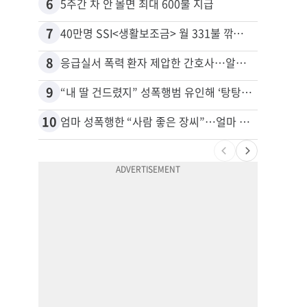
6
16
5주간 차 안 몰면 최대 600불 지급
7
17
40만명 SSI<생활보조금> 월 331불 깎이나
8
18
응급실서 폭력 환자 제압한 간호사…알고 보니
9
19
“내 딸 건드렸지” 성폭행범 유인해 ‘탕탕’…아빠의 복수 결말
유학생
10
20
엄마 성폭행한 “사람 좋은 장씨”…얼마 뒤 딸 배도 불러왔다
추방된