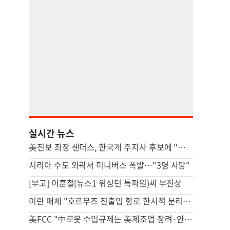
실시간 뉴스
美진보 좌장 샌더스, 한국계 주지사 후보에 "공개지지 않겠다"
시리아 수도 외곽서 미니버스 폭발…"3명 사망"
[부고] 이훈철(뉴스1 워싱턴 특파원)씨 부친상
이란 매체 "호르무즈 진출입 항로 한시적 분리…이후엔 중앙항로만"
美FCC "中로봇 수입규제는 美제조업 장려·안보위험 대응 목적"