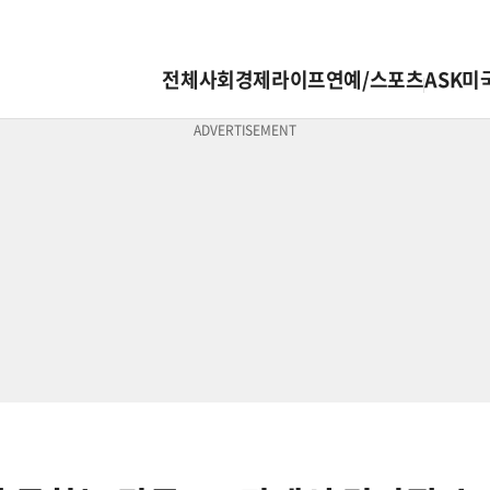
전체
사회
경제
라이프
연예/스포츠
ASK미