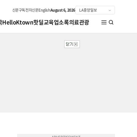
신문구독
전자신문
English
August 6, 2026
국
HelloKtown
핫딜
교육
업소록
의료관광