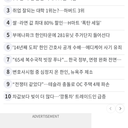
2
5주간 차 안 몰면 최대 600불 지급
3
취업 잘되는 대학 1위는?…하버드 3위
4
쌀·라면 값 최대 80% 할인…H마트 ‘폭탄 세일’
5
부에나파크 한인타운에 281유닛 주거단지 들어선다
6
'14년째 도피' 한인 간호사 공개 수배…메디케어 사기 유죄
7
"65세 복수국적 빗장 푸나"... 한국 정부, 연령 완화 전면 추진
8
변호사시험 중 심정지 온 한인, 뉴욕주 제소
9
“전쟁터 같았다”…테슬라 충돌로 OC 주택 4채 파손
10
차값보다 빚이 더 많다…‘깡통차’ 트레이드인 급증