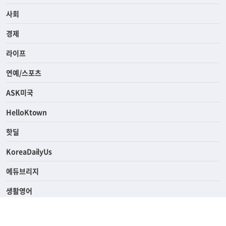
전체
사회
경제
라이프
연예/스포츠
ASK미국
HelloKtown
핫딜
KoreaDailyUs
에듀브리지
생활영어