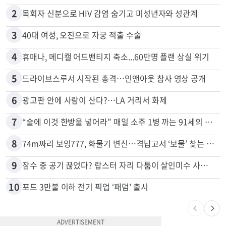
2
목회자 신분으로 HIV 감염 숨기고 미성년자와 성관계
3
40대 여성, 오진으로 자궁 적출 수술
4
휴매나, 메디캘 어드밴티지 축소...60만명 플랜 상실 위기
5
드라이브스루서 시작된 총격…인앤아웃 참사 영상 공개
6
광고판 안에 사람이 산다?…LA 거리서 화제
7
“술에 이것 한방울 넣어라” 매일 소주 1병 까는 91세의 철칙
8
74m짜리 보잉777, 화물기 변신…격납고서 ‘보물’ 찾는 인천공항
9
잠수 중 공기 끊었다? 랍스터 자리 다툼이 살인미수 사건으로
10
포드 3만불 이하 전기 픽업 ‘패덤’ 출시