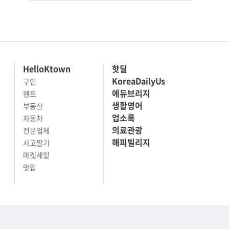
HelloKtown
핫딜
KoreaDailyUs
구인
에듀브리지
렌트
생활영어
부동산
업소록
자동차
의료관광
전문업체
해피빌리지
사고팔기
마켓세일
맛집