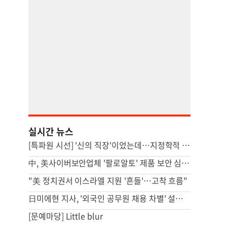
실시간 뉴스
[특파원 시선] '신의 직장'이었는데…지정학적 격변에 몸살앓는 EU집행위
中, 美사이버보안업체 '팔로알토' 제품 보안 심사 착수
"美 정치권서 이스라엘 지원 '흔들'…고착 흐름"
日미에현 지사, '외국인 공무원 채용 차별' 설문 결과 공표 강행
[문예마당] Little blur