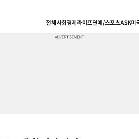
전체
사회
경제
라이프
연예/스포츠
ASK미