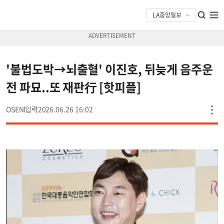
'불법도박→뇌출혈' 이진호, 뒤늦게 음주운
전 파묘..또 재판行 [핫피플]
OSEN
2026.06.26 16:02