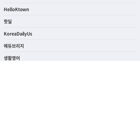
HelloKtown
핫딜
KoreaDailyUs
에듀브리지
생활영어
업소록
의료관광
해피빌리지
ABOUT
ADVERTISING
PRIVACY POLICY
TERMS OF SERVICE
윤리경영
고객센터
News Tips & Corrections
690 Wilshire Place Los Angeles, CA 90005
TEL. (213) 368-2500 FAX. (213) 389-6196
© Joongangilbo USA. All Rights Reserved.