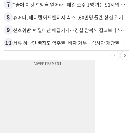
7
“술에 이것 한방울 넣어라” 매일 소주 1병 까는 91세의 철칙
8
휴매나, 메디캘 어드밴티지 축소...60만명 플랜 상실 위기
9
신호위반 후 달아난 배달기사…경찰 잠복해 잡고보니 ‘반전’
10
서류 하나만 빠져도 영주권·비자 거부…심사관 재량권 대폭 확대