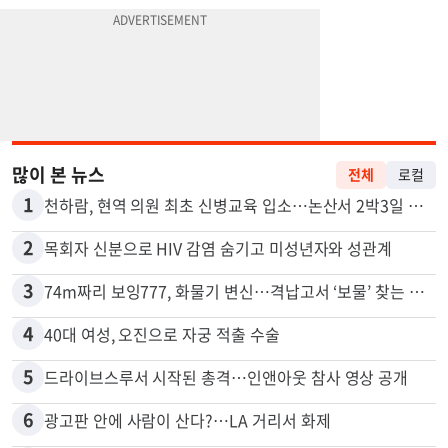
많이 본 뉴스
전체
로컬
1
천하람, 현역 의원 최초 신병교육 입소…논산서 2박3일 생활
2
목회자 신분으로 HIV 감염 숨기고 미성년자와 성관계
3
74m짜리 보잉777, 화물기 변신…격납고서 ‘보물’ 찾는 인천공항
4
40대 여성, 오진으로 자궁 적출 수술
5
드라이브스루서 시작된 총격…인앤아웃 참사 영상 공개
6
광고판 안에 사람이 산다?…LA 거리서 화제