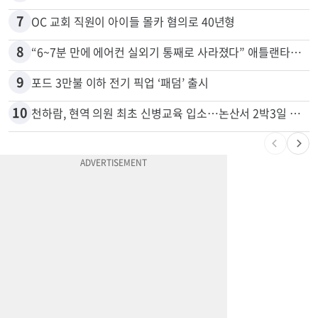
7
OC 교회 직원이 아이들 몰카 혐의로 40년형
8
“6~7분 만에 에어컨 실외기 통째로 사라졌다” 애틀랜타서 실외기 도난 급증
9
포드 3만불 이하 전기 픽업 ‘패덤’ 출시
10
천하람, 현역 의원 최초 신병교육 입소…논산서 2박3일 생활