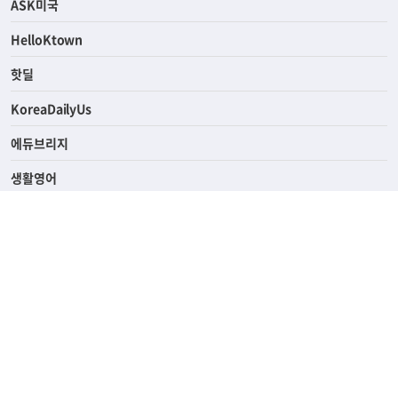
ASK미국
HelloKtown
핫딜
KoreaDailyUs
에듀브리지
생활영어
업소록
의료관광
해피빌리지
ABOUT
ADVERTISING
PRIVACY POLICY
TERMS OF SERVICE
윤리경영
고객센터
News Tips & Corrections
690 Wilshire Place Los Angeles, CA 90005
TEL. (213) 368-2500 FAX. (213) 389-6196
© Joongangilbo USA. All Rights Reserved.