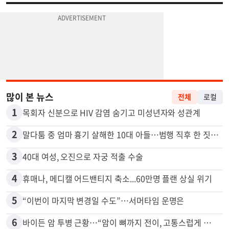
많이 본 뉴스
전체
로컬
1
목회자 신분으로 HIV 감염 숨기고 미성년자와 성관계
2
말다툼 중 엄마 흉기 살해한 10대 아들…범행 직후 한 짓 충격
3
40대 여성, 오진으로 자궁 적출 수술
4
휴매나, 메디캘 어드밴티지 축소...60만명 플랜 상실 위기
5
“이번이 마지막 변경일 수도”…서머타임 운명은
6
바이든 암 투병 근황…“암이 뼈까지 전이, 고통스럽게 투병 중”