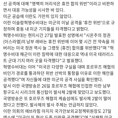
선 공격에 대해 "명백히 어리석은 휴전 합의 위반"이라고 비판하
면서 대응 가능성을 시사한 바 있다.
미군 공습에 이란도 가만히 있지 않았다.
이란 이슬람혁명수비대는 미군의 이날 공격을 '휴전 위반'으로 규
정하며 중동 내 미군 기지들을 타격했다고 밝혔다.
혁명수비대는 현지시간 27일 발표한 성명에서 "시온주의 정권
(이스라엘)의 남부 레바논 휴전 위반에 이어 몇 시간 전 약속을 저
버리는 미국 정권 역시 늘 그랬듯 (휴전) 합의를 위반했다"며 "혁
명수비대 해군이 이런 침략에 대한 대응으로 역내 미국 테러리스
트 군대 기지 여러 곳을 타격했다"고 발표했다.
혁명수비대는 이어 "미국은 다양한 구실을 대며 호르무즈 해협의
비인가 경로를 통과하던 위반 선박의 통항을 이유로 이란 해안을
공격했다"며 자신들에 대한 미군의 공격 사실을 확인했다.
앞서 이란 국영방송은 26일 호르무즈 해협에 인접한 이란 남부
항구도시 시리크의 통신탑이 발사체 2발에 맞았다고 보도했다.
국영방송은 또 호르무즈 해협의 케슘섬에도 발사체 2발이 떨어
졌다고 전했다. 발사체의 발사 주체는 언급하지 않았다.
이란 의회의 에브라힘 아지지 국가안보외교정책위원장도 27일
엑스에 "미국이 또 협상 도중 이란을 공격했다"며 "실패한 미국