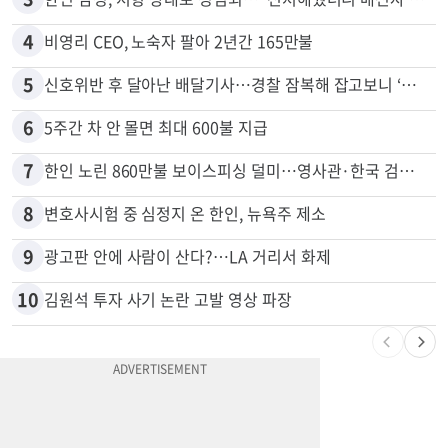
2
서류 하나만 빠져도 영주권·비자 거부…심사관 재량권 대폭 확대
3
한인 남성, 처형 상대로 성범죄…"선처해줬더니 배신자 취급"
4
비영리 CEO, 노숙자 팔아 2년간 165만불
5
신호위반 후 달아난 배달기사…경찰 잠복해 잡고보니 ‘반전’
6
5주간 차 안 몰면 최대 600불 지급
7
한인 노린 860만불 보이스피싱 덜미…영사관·한국 검찰 사칭
8
변호사시험 중 심정지 온 한인, 뉴욕주 제소
9
광고판 안에 사람이 산다?…LA 거리서 화제
10
김원석 투자 사기 논란 고발 영상 파장