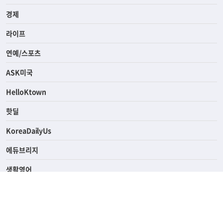
사회
경제
라이프
연예/스포츠
ASK미국
HelloKtown
핫딜
KoreaDailyUs
에듀브리지
생활영어
업소록