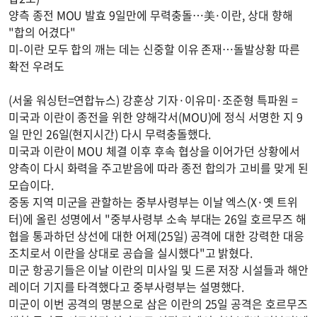
양측 종전 MOU 발효 9일만에 무력충돌…美·이란, 상대 향해
"합의 어겼다"
미-이란 모두 합의 깨는 데는 신중할 이유 존재…돌발상황 따른
확전 우려도
(서울 워싱턴=연합뉴스) 강훈상 기자·이유미·조준형 특파원 =
미국과 이란이 종전을 위한 양해각서(MOU)에 정식 서명한 지 9
일 만인 26일(현지시간) 다시 무력충돌했다.
미국과 이란이 MOU 체결 이후 후속 협상을 이어가던 상황에서
양측이 다시 화력을 주고받음에 따라 종전 합의가 고비를 맞게 된
모습이다.
중동 지역 미군을 관할하는 중부사령부는 이날 엑스(X·옛 트위
터)에 올린 성명에서 "중부사령부 소속 부대는 26일 호르무즈 해
협을 통과하던 상선에 대한 어제(25일) 공격에 대한 강력한 대응
조치로서 이란을 상대로 공습을 실시했다"고 밝혔다.
미군 항공기들은 이날 이란의 미사일 및 드론 저장 시설들과 해안
레이더 기지를 타격했다고 중부사령부는 설명했다.
미군이 이번 공격의 명분으로 삼은 이란의 25일 공격은 호르무즈