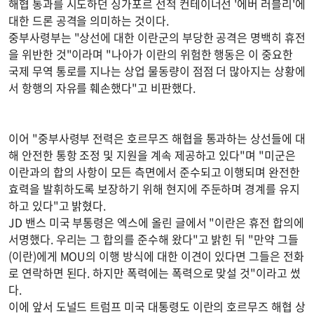
해협 통과를 시도하던 싱가포르 선적 컨테이너선 '에버 러블리'에
대한 드론 공격을 의미하는 것이다.
중부사령부는 "상선에 대한 이란군의 부당한 공격은 명백히 휴전
을 위반한 것"이라며 "나아가 이란의 위험한 행동은 이 중요한
국제 무역 통로를 지나는 상업 물동량이 점점 더 많아지는 상황에
서 항행의 자유를 훼손했다"고 비판했다.
이어 "중부사령부 전력은 호르무즈 해협을 통과하는 상선들에 대
해 안전한 통항 조정 및 지원을 계속 제공하고 있다"며 "미군은
이란과의 합의 사항이 모든 측면에서 준수되고 이행되며 완전한
효력을 발휘하도록 보장하기 위해 현지에 주둔하며 경계를 유지
하고 있다"고 밝혔다.
JD 밴스 미국 부통령은 엑스에 올린 글에서 "이란은 휴전 합의에
서명했다. 우리는 그 합의를 준수해 왔다"고 밝힌 뒤 "만약 그들
(이란)에게 MOU의 이행 방식에 대한 이견이 있다면 그들은 전화
로 연락하면 된다. 하지만 폭력에는 폭력으로 맞설 것"이라고 썼
다.
이에 앞서 도널드 트럼프 미국 대통령도 이란의 호르무즈 해협 상