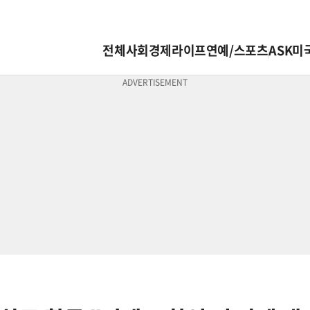
전체
사회
경제
라이프
연예/스포츠
ASK미