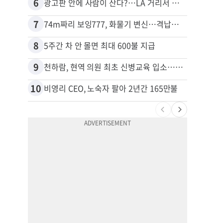
6
16
광고판 안에 사람이 산다?…LA 거리서 화제
7
17
74m짜리 보잉777, 화물기 변신…격납고서 ‘보물’ 찾는 인천공항
김원석
8
18
5주간 차 안 몰면 최대 600불 지급
9
19
천하람, 현역 의원 최초 신병교육 입소…논산서 2박3일 생활
10
20
비영리 CEO, 노숙자 팔아 2년간 165만불