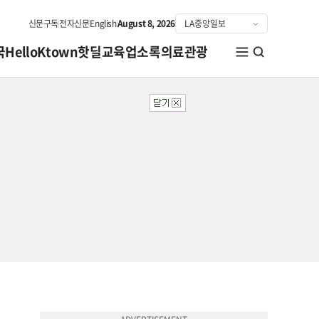
신문구독
전자신문
English
August 8, 2026
국
HelloKtown
핫딜
교육
업소록
의료관광