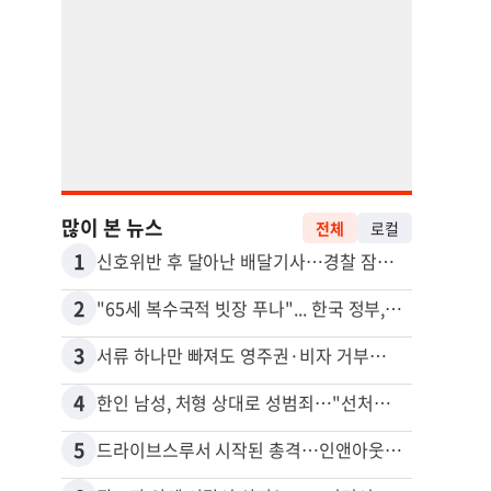
많이 본 뉴스
전체
로컬
1
11
신호위반 후 달아난 배달기사…경찰 잠복해 잡고보니 ‘반전’
2
12
"65세 복수국적 빗장 푸나"... 한국 정부, 연령 완화 전면 추진
3
13
서류 하나만 빠져도 영주권·비자 거부…심사관 재량권 대폭 확대
4
14
한인 남성, 처형 상대로 성범죄…"선처해줬더니 배신자 취급"
5
15
드라이브스루서 시작된 총격…인앤아웃 참사 영상 공개
포드 