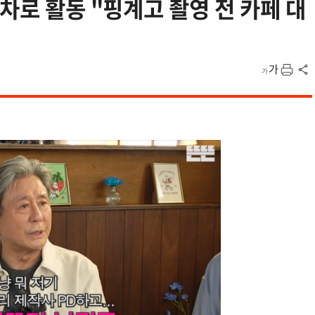
차로 활동 "핑계고 촬영 전 카페 대