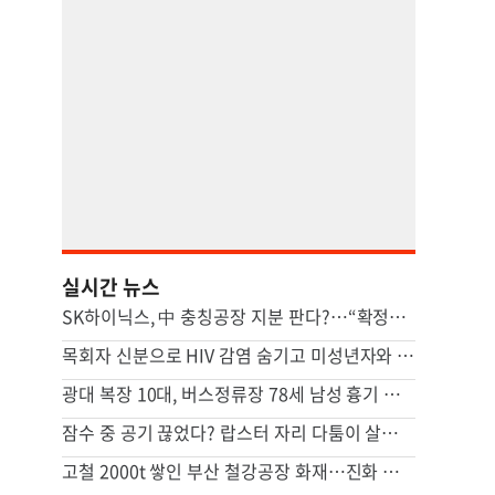
실시간 뉴스
SK하이닉스, 中 충칭공장 지분 판다?…“확정된 바는 없다”
목회자 신분으로 HIV 감염 숨기고 미성년자와 성관계
광대 복장 10대, 버스정류장 78세 남성 흉기 살해 혐의
잠수 중 공기 끊었다? 랍스터 자리 다툼이 살인미수 사건으로
고철 2000t 쌓인 부산 철강공장 화재…진화 장기전