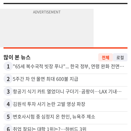
많이 본 뉴스
전체
로컬
1
"65세 복수국적 빗장 푸나"... 한국 정부, 연령 완화 전면 추진
2
5주간 차 안 몰면 최대 600불 지급
3
항공기 식기 카트 열었더니 구더기·곰팡이…LAX 기내식 업체 논란
4
김원석 투자 사기 논란 고발 영상 파장
5
변호사시험 중 심정지 온 한인, 뉴욕주 제소