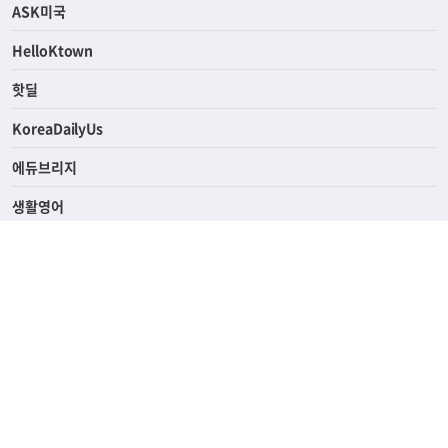
연예/스포츠
ASK미국
HelloKtown
핫딜
KoreaDailyUs
에듀브리지
생활영어
업소록
의료관광
해피빌리지
ABOUT
ADVERTISING
PRIVACY POLICY
TERMS OF SERVICE
윤리경영
고객센터
News Tips & Corrections