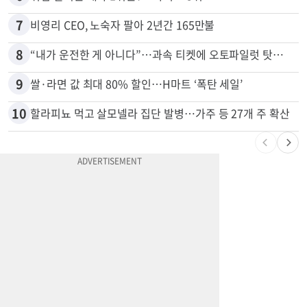
6
취업 잘되는 대학 1위는?…하버드 3위
7
비영리 CEO, 노숙자 팔아 2년간 165만불
8
“내가 운전한 게 아니다”…과속 티켓에 오토파일럿 탓한 운전자
9
쌀·라면 값 최대 80% 할인…H마트 ‘폭탄 세일’
10
할라피뇨 먹고 살모넬라 집단 발병…가주 등 27개 주 확산