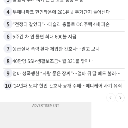
2
“로또, 이 번호 찍지 마라” 물리학자의 당첨금 높이는 비밀
3
김원석 투자 사기 논란 고발 영상 파장
4
부에나파크 한인타운에 281유닛 주거단지 들어선다
5
“전쟁터 같았다”…테슬라 충돌로 OC 주택 4채 파손
6
5주간 차 안 몰면 최대 600불 지급
7
응급실서 폭력 환자 제압한 간호사…알고 보니
8
40만명 SSI<생활보조금> 월 331불 깎이나
9
엄마 성폭행한 “사람 좋은 장씨”…얼마 뒤 딸 배도 불러왔다
10
'14년째 도피' 한인 간호사 공개 수배…메디케어 사기 유죄