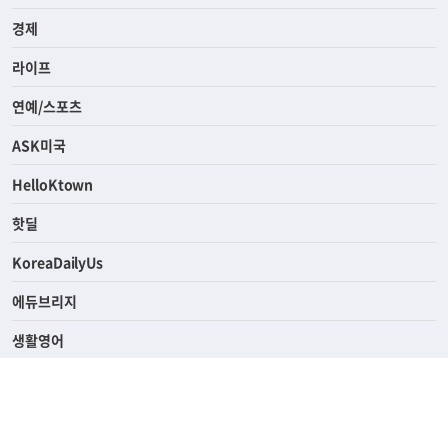
사회
경제
라이프
연예/스포츠
ASK미국
HelloKtown
핫딜
KoreaDailyUs
에듀브리지
생활영어
업소록