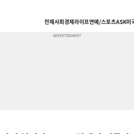
전체
사회
경제
라이프
연예/스포츠
ASK미