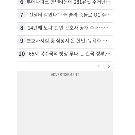
6
16
부에나파크 한인타운에 281유닛 주거단지 들어선다
7
17
“전쟁터 같았다”…테슬라 충돌로 OC 주택 4채 파손
8
18
'14년째 도피' 한인 간호사 공개 수배…메디케어 사기 유죄
9
19
변호사시험 중 심정지 온 한인, 뉴욕주 제소
10
20
"65세 복수국적 빗장 푸나"... 한국 정부, 연령 완화 전면 추진