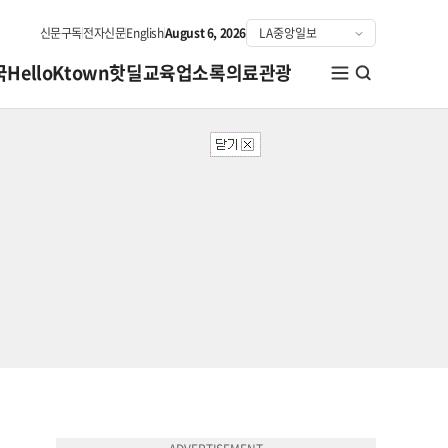
신문구독
전자신문
English
August 6, 2026
국
HelloKtown
핫딜
교육
업소록
의료관광