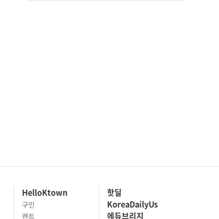
HelloKtown
핫딜