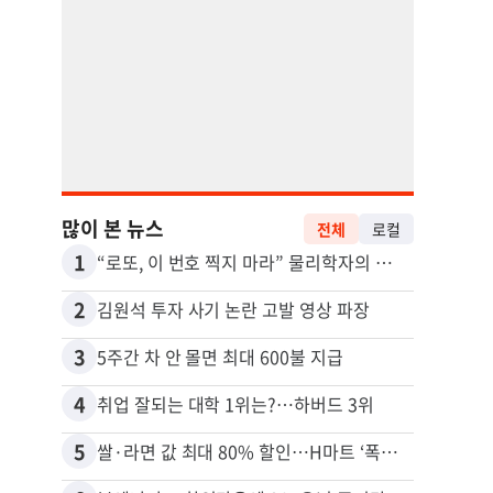
많이 본 뉴스
전체
로컬
1
11
“로또, 이 번호 찍지 마라” 물리학자의 당첨금 높이는 비밀
2
12
김원석 투자 사기 논란 고발 영상 파장
3
13
5주간 차 안 몰면 최대 600불 지급
4
14
취업 잘되는 대학 1위는?…하버드 3위
5
15
쌀·라면 값 최대 80% 할인…H마트 ‘폭탄 세일’