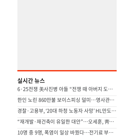
실시간 뉴스
6·25전쟁 美사진병 아들 “전쟁 때 아버지 도와준 소년, 내겐 형제 같은 존재”
한인 노린 860만불 보이스피싱 덜미…영사관·한국 검찰 사칭
경찰·고용부, ‘20대 하청 노동자 사망’ HL만도 평택사업장 압수수색
“재개발·재건축이 유일한 대안”…오세훈, 靑에 주택공급보고서 전달
10명 중 9명, 폭염이 일상 바꿨다…전기료 부담 69% → 80%