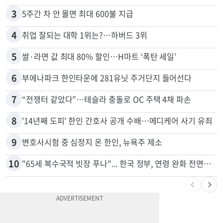
2
김원석 투자 사기 논란 고발 영상 파장
3
5주간 차 안 몰면 최대 600불 지급
4
취업 잘되는 대학 1위는?…하버드 3위
5
쌀·라면 값 최대 80% 할인…H마트 ‘폭탄 세일’
6
부에나파크 한인타운에 281유닛 주거단지 들어선다
7
“전쟁터 같았다”…테슬라 충돌로 OC 주택 4채 파손
8
'14년째 도피' 한인 간호사 공개 수배…메디케어 사기 유죄
9
변호사시험 중 심정지 온 한인, 뉴욕주 제소
10
"65세 복수국적 빗장 푸나"... 한국 정부, 연령 완화 전면 추진