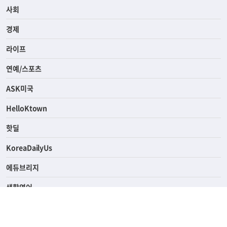
전체
사회
경제
라이프
연예/스포츠
ASK미국
HelloKtown
핫딜
KoreaDailyUs
에듀브리지
생활영어