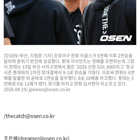
[OSEN=부산, 지형준 기자] 프로야구 한화 이글스가 6연패 이후 2연승을
달리며 분위기 반전에 성공했다. 롯데 자이언츠는 영패를 모면하는데 그쳤
다.한화는 19일 부산 사직구장에서 열린 ’2026 신한 SOL KBO리그’ 정규
시즌 롯데와의 2차전 맞대결에서 9-1로 완승을 거뒀다. 이로써 한화는 6연
패를 탈출한 뒤 곧바로 2연승을 질주했다. 8승 10패를 마크했다. 롯데는 3
연패로 6승 12패가 됐다.경기를 마치고 한화 김서현이 미소짓고 있다.
2026.04.19/
jpnews@osen.co.kr
/
thecatch@osen.co.kr
조은혜(
dreamer@osen.co.kr
)