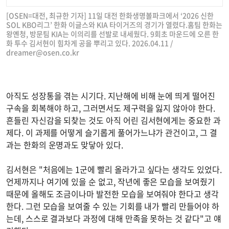
[OSEN=대전, 최규한 기자] 11일 대전 한화생명볼파크에서 ‘2026 신한
SOL KBO리그’ 한화 이글스와 KIA 타이거즈의 경기가 열렸다.홈팀 한화는
왕옌청, 방문팀 KIA는 이의리를 선발로 내세웠다. 9회초 마운드에 오른 한
화 투수 김서현이 힘차게 공을 뿌리고 있다. 2026.04.11 /
dreamer@osen.co.kr
아직도 성장통을 겪는 시기다. 지난해에 비해 눈에 띄게 떨어진
구속을 회복해야 하고, 그러면서도 제구력을 잃지 않아야 한다.
흔들린 자신감을 되찾는 것도 아직 어린 김서현에게는 중요한 과
제다. 이 과제를 어떻게 슬기롭게 풀어가느냐가 관건이고, 그 결
과는 한화의 운명과도 맞닿아 있다.
김서현은 "처음에는 1군에 빨리 올라가고 싶다는 생각도 있었다.
언제까지나 여기에 있을 순 없고, 작년에 좋은 모습을 보여줬기
때문에 올해도 조금이나마 발전한 모습을 보여줘야 한다고 생각
한다. 그런 모습을 보여줄 수 있는 기회를 내가 빨리 만들어야 하
는데, 스스로 결과보다 과정에 대해 만족을 못하는 것 같다"고 얘