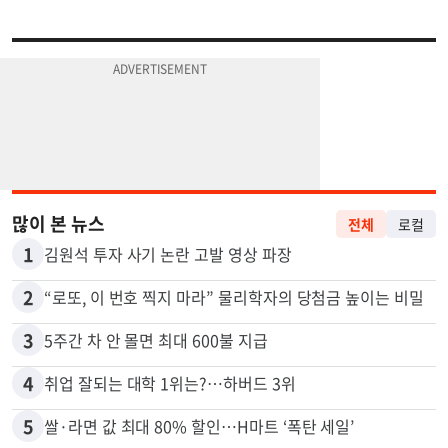
많이 본 뉴스
전체
로컬
1
김원석 투자 사기 논란 고발 영상 파장
2
“로또, 이 번호 찍지 마라” 물리학자의 당첨금 높이는 비밀
3
5주간 차 안 몰면 최대 600불 지급
4
취업 잘되는 대학 1위는?…하버드 3위
5
쌀·라면 값 최대 80% 할인…H마트 ‘폭탄 세일’