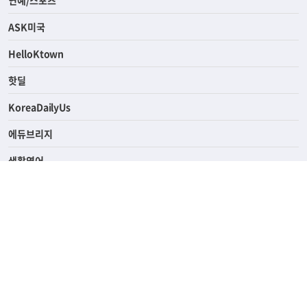
연예/스포츠
ASK미국
HelloKtown
핫딜
KoreaDailyUs
에듀브리지
생활영어
업소록
의료관광
해피빌리지
ABOUT
ADVERTISING
PRIVACY POLICY
TERMS OF SERVICE
윤리경영
고객센터
News Tips & Corrections
690 Wilshire Place Los Angeles, CA 90005