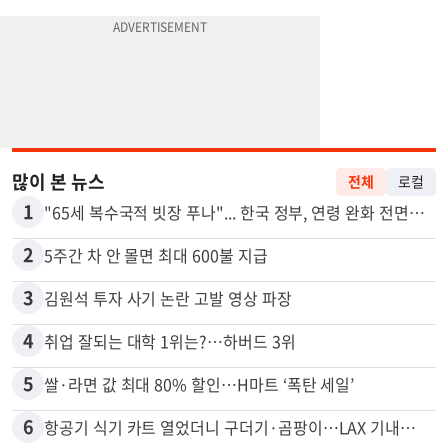
많이 본 뉴스
전체
로컬
1
"65세 복수국적 빗장 푸나"... 한국 정부, 연령 완화 전면 추진
2
5주간 차 안 몰면 최대 600불 지급
3
김원석 투자 사기 논란 고발 영상 파장
4
취업 잘되는 대학 1위는?…하버드 3위
5
쌀·라면 값 최대 80% 할인…H마트 ‘폭탄 세일’