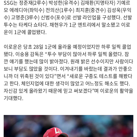
SSG는 정준재(2루수) 박성한(유격수) 김재환(지명타자) 기예르
모 에레디아(좌익수) 전의산(1루수) 최지훈(중견수) 김성욱(우익
수) 고명준(3루수) 신범수(포수)로 선발 라인업을 구성했다. 선발
투수는 타케다 쇼타다. 채현우가 1군 엔트리에서 말소됐고 이로
운이 1군에 콜업됐다.
이로운은 당초 28일 1군에 올라올 예정이었지만 하루 일찍 콜업
됐다. 이숭용 감독은 “투수 부담이 많아서 하루 일찍 올렸다. 잠
깐 얘기를 했는데 많이 밝아졌다. 원래 밝은 선수이지만 사람이다
보니 부담도 많았을 것이다. 이겨내기를 바랐는데 결과가 안좋으
니까 더 위축된 것이 있다”면서 “새로운 구종도 테스트를 해봤다
고 한다. 체인지업에 대한 생각이 많았고 어느정도 해소도 했다.
자신감 있게 올라왔기 때문에 믿고 써보겠다”며 이로운의 활약을
기대했다.