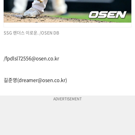
SSG 랜더스 이로운. /OSEN DB
/
fpdlsl72556@osen.co.kr
길준영(
dreamer@osen.co.kr
)