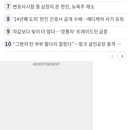
6
항공기 식기 카트 열었더니 구더기·곰팡이…LAX 기내식 업체 논란
7
변호사시험 중 심정지 온 한인, 뉴욕주 제소
8
'14년째 도피' 한인 간호사 공개 수배…메디케어 사기 유죄
9
차값보다 빚이 더 많다…‘깡통차’ 트레이드인 급증
10
“그랜저 탄 부부 팔다리 잘랐다”…핑크 살인공장 충격 실체