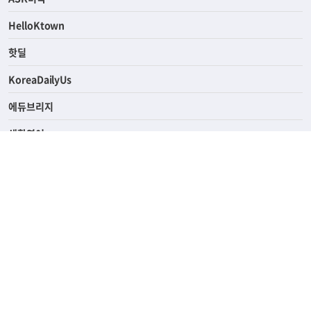
연예/스포츠
ASK미국
HelloKtown
핫딜
KoreaDailyUs
에듀브리지
생활영어
업소록
의료관광
해피빌리지
ABOUT
ADVERTISING
PRIVACY POLICY
TERMS OF SERVICE
윤리경영
고객센터
News Tips & Corrections
690 Wilshire Place Los Angeles, CA 90005