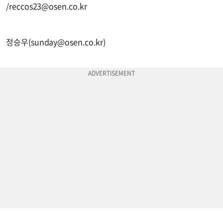
/
reccos23@osen.co.kr
정승우(
sunday@osen.co.kr
)