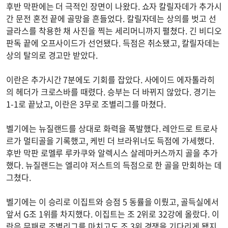
후반 막판에는 더 극적인 장면이 나왔다. 쇼자 칼릴자데가 추가시
간 문전 혼전 끝에 골망을 흔들었다. 칼릴자데는 상의를 벗고 선
글라스를 착용한 채 사진을 찍는 세리머니까지 펼쳤다. 긴 비디오
판독 끝에 오프사이드가 선언됐다. 득점은 취소됐고, 칼릴자데는
상의 탈의로 경고만 받았다.
이란은 추가시간 7분에도 기회를 잡았다. 사에이드 에자톨라히
의 헤더가 크로스바를 때렸다. 승부는 더 바뀌지 않았다. 경기는
1-1로 끝났고, 이란은 3무로 조별리그를 마쳤다.
벨기에는 뉴질랜드를 상대로 화력을 폭발했다. 레안드로 트로사
르가 멀티골을 기록했고, 케빈 더 브라위너도 득점에 가세했다.
후반 막판 로멜루 루카쿠와 알렉시스 살레마커스까지 골을 추가
했다. 뉴질랜드는 엘리야 저스트의 득점으로 한 골을 만회하는 데
그쳤다.
벨기에는 이 승리로 이집트와 승점 5 동률을 이뤘고, 골득실에서
앞서 G조 1위를 차지했다. 이집트는 조 2위로 32강에 올랐다. 이
란은 무패로 조별리그를 마치고도 조 3위 경쟁을 기다리게 됐지