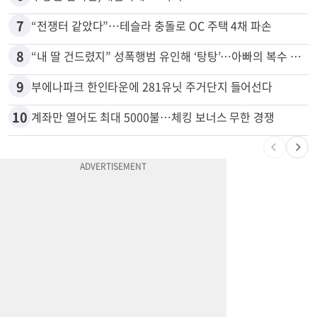
7
“전쟁터 같았다”…테슬라 충돌로 OC 주택 4채 파손
8
“내 딸 건드렸지” 성폭행범 유인해 ‘탕탕’…아빠의 복수 결말
9
부에나파크 한인타운에 281유닛 주거단지 들어선다
10
계좌만 열어도 최대 5000불…체킹 보너스 무한 경쟁