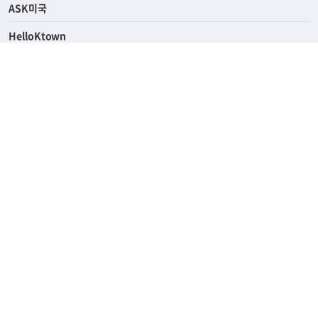
ASK미국
HelloKtown
핫딜
KoreaDailyUs
에듀브리지
생활영어
업소록
의료관광
해피빌리지
ABOUT
ADVERTISING
PRIVACY POLICY
TERMS OF SERVICE
윤리경영
고객센터
News Tips & Corrections
690 Wilshire Place Los Angeles, CA 90005
TEL. (213) 368-2500 FAX. (213) 389-6196