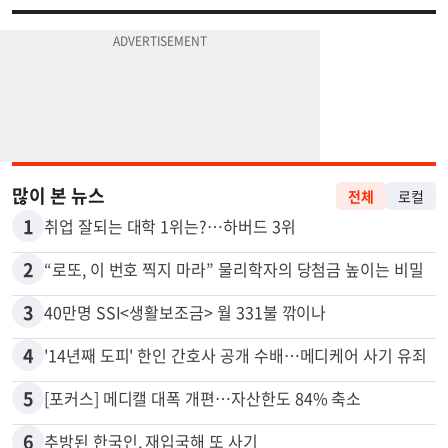
많이 본 뉴스
전체
로컬
1
취업 잘되는 대학 1위는?…하버드 3위
2
“로또, 이 번호 찍지 마라” 물리학자의 당첨금 높이는 비밀
3
40만명 SSI<생활보조금> 월 331불 깎이나
4
'14년째 도피' 한인 간호사 공개 수배…메디케어 사기 유죄
5
[포커스] 메디캘 대폭 개편…자산한도 84% 축소
6
추방된 한국인, 재입국해 또 사기