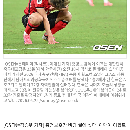
[OSEN=몬테레이(멕시코), 이대선 기자] 홍명보 감독이 이끄는 대한민국
축구대표팀은 25일(이하 한국시간) 오전 10시 멕시코 몬테레이 스타디움
에서 개최된 2026 국제축구연맹(FIFA) 북중미 월드컵 조별리그 A조 최종
전에서 남아프리카공화국에게 0-1 충격패를 당했다.1승2패가 된 한국은 A
조 3위로 밀리며 32강 자력진출에 실패했다. 한국은 나머지 조들의 상황을
따져보고 32강에 진출할 가능성은 남아있다. 1승1무1패의 남아공이 2위로
32강 진출을 확정지었다.경기 종료 후 대한민국 이강인이 패배에 아쉬워하
고 있다. 2026.06.25 /
sunday@osen.co.kr
[OSEN=정승우 기자] 홍명보호가 벼랑 끝에 섰다. 이란이 이집트