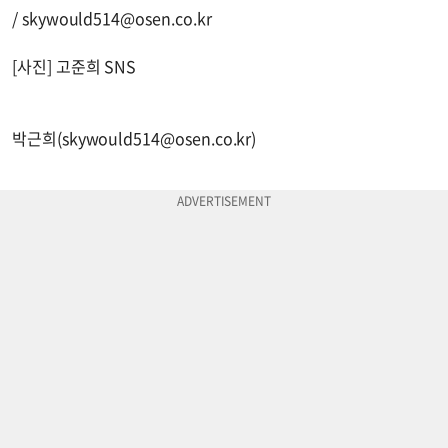
/
skywould514@osen.co.kr
[사진] 고준희 SNS
박근희(
skywould514@osen.co.kr
)