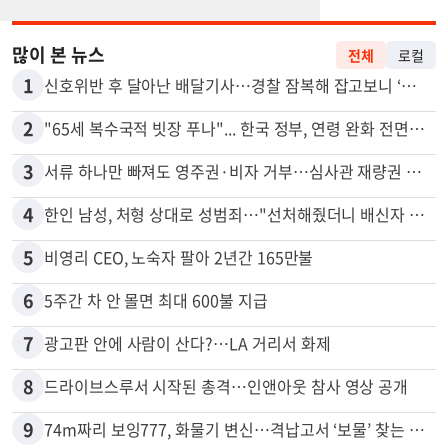
많이 본 뉴스
전체
로컬
1
신호위반 후 달아난 배달기사…경찰 잠복해 잡고보니 ‘반전’
2
"65세 복수국적 빗장 푸나"... 한국 정부, 연령 완화 전면 추진
3
서류 하나만 빠져도 영주권·비자 거부…심사관 재량권 대폭 확대
4
한인 남성, 처형 상대로 성범죄…"선처해줬더니 배신자 취급"
5
비영리 CEO, 노숙자 팔아 2년간 165만불
6
5주간 차 안 몰면 최대 600불 지급
7
광고판 안에 사람이 산다?…LA 거리서 화제
8
드라이브스루서 시작된 총격…인앤아웃 참사 영상 공개