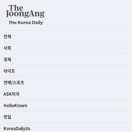
전체
사회
경제
라이프
연예/스포츠
ASK미국
HelloKtown
핫딜