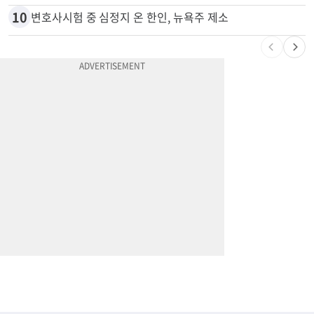
9
74m짜리 보잉777, 화물기 변신…격납고서 ‘보물’ 찾는 인천공항
10
변호사시험 중 심정지 온 한인, 뉴욕주 제소