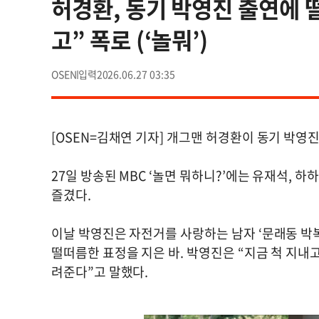
허경환, 동기 박영진 출연에 
고” 폭로 (‘놀뭐’)
OSEN
2026.06.27 03:35
[OSEN=김채연 기자] 개그맨 허경환이 동기 박영
27일 방송된 MBC ‘놀면 뭐하니?’에는 유재석, 
즐겼다.
이날 박영진은 자전거를 사랑하는 남자 ‘문래동 박
떨떠름한 표정을 지은 바. 박영진은 “지금 척 지내고 
려준다”고 말했다.