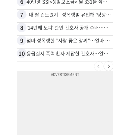
6
16
40만명 SSI<생활보조금> 월 331불 깎이나
7
17
“내 딸 건드렸지” 성폭행범 유인해 ‘탕탕’…아빠의 복수 결말
추방된
8
18
'14년째 도피' 한인 간호사 공개 수배…메디케어 사기 유죄
9
19
엄마 성폭행한 “사람 좋은 장씨”…얼마 뒤 딸 배도 불러왔다
유학생
10
20
응급실서 폭력 환자 제압한 간호사…알고 보니