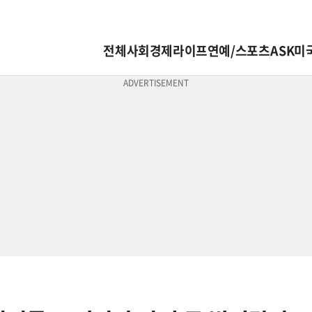
전체
사회
경제
라이프
연예/스포츠
ASK미