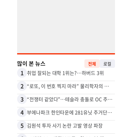
많이 본 뉴스
전체
로컬
1
11
취업 잘되는 대학 1위는?…하버드 3위
2
12
“로또, 이 번호 찍지 마라” 물리학자의 당첨금 높이는 비밀
3
13
“전쟁터 같았다”…테슬라 충돌로 OC 주택 4채 파손
5주간
4
14
부에나파크 한인타운에 281유닛 주거단지 들어선다
5
15
김원석 투자 사기 논란 고발 영상 파장