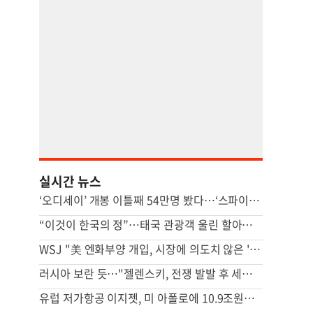
실시간 뉴스
‘오디세이’ 개봉 이틀째 54만명 봤다…‘스파이더맨 4’ 꺾고 1위
“이것이 한국의 정”…태국 관광객 울린 할아버지 사연, 뭐길래
WSJ "美 엔화부양 개입, 시장에 의도치 않은 '유동성' 부작용"
러시아 보란 듯…"젤렌스키, 전쟁 발발 후 세르비아 첫 방문"
유럽 저가항공 이지젯, 미 아폴로에 10.9조원에 팔린다