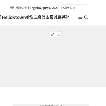
신문구독
전자신문
English
August 6, 2026
국
HelloKtown
핫딜
교육
업소록
의료관광