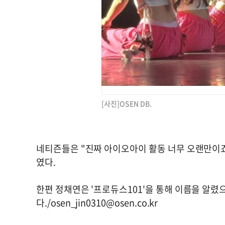
[사진]OSEN DB.
네티즌들은 "진짜 아이오아이 활동 너무 오랜만이죠"
였다.
한편 정채연은 '프로듀스101'을 통해 이름을 알렸
다./
osen_jin0310@osen.co.kr