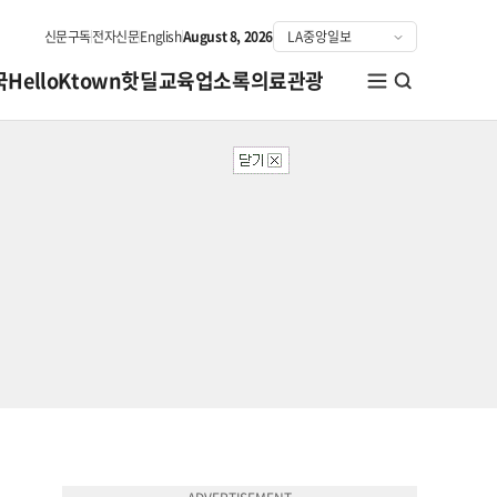
신문구독
전자신문
English
August 8, 2026
국
HelloKtown
핫딜
교육
업소록
의료관광