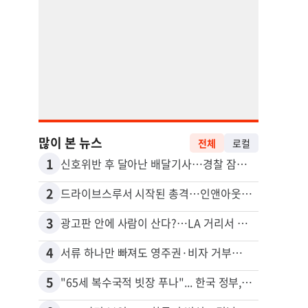
많이 본 뉴스
전체
로컬
1
11
신호위반 후 달아난 배달기사…경찰 잠복해 잡고보니 ‘반전’
2
12
드라이브스루서 시작된 총격…인앤아웃 참사 영상 공개
5주간
3
13
광고판 안에 사람이 산다?…LA 거리서 화제
4
14
서류 하나만 빠져도 영주권·비자 거부…심사관 재량권 대폭 확대
포드 
5
15
"65세 복수국적 빗장 푸나"... 한국 정부, 연령 완화 전면 추진