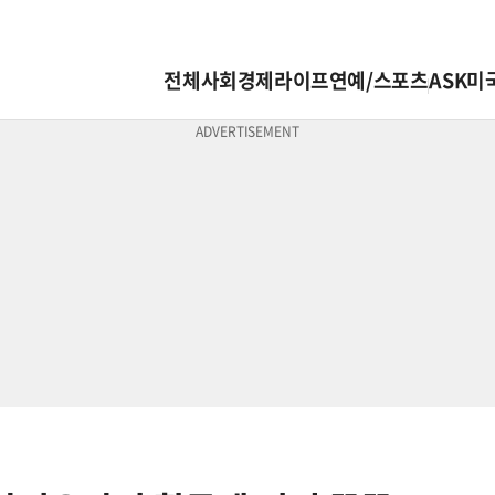
전체
사회
경제
라이프
연예/스포츠
ASK미