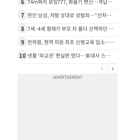
6
16
74m짜리 보잉777, 화물기 변신…격납고서 ‘보물’ 찾는 인천공항
40대
7
17
한인 남성, 처형 상대로 성범죄…"선처해줬더니 배신자 취급"
8
18
7세·4세 형제가 부모 차 몰다 산책하던 여성 들이받아
비영리
9
19
천하람, 현역 의원 최초 신병교육 입소…논산서 2박3일 생활
10
20
넷플 ‘외교관’ 현실판 떴다…美대사 스틸 지키는 ‘신 스틸러’