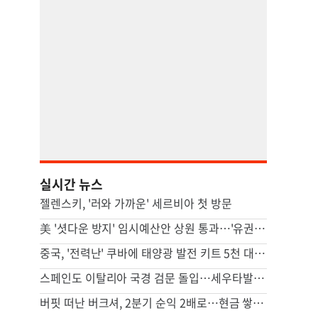
실시간 뉴스
젤렌스키, '러와 가까운' 세르비아 첫 방문
美 '셧다운 방지' 임시예산안 상원 통과…'유권자 ID법'은 좌절
중국, '전력난' 쿠바에 태양광 발전 키트 5천 대 기증
스페인도 이탈리아 국경 검문 돌입…세우타발 갈등 고조
버핏 떠난 버크셔, 2분기 순익 2배로…현금 쌓기서 투자로 전환