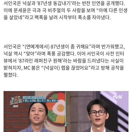
서인국은 넉살과 '87년생 동갑내기'라는 반전 인연을 공개했다.
이에 문세윤은 극과 극 비주얼의 두 사람을 보며 “아예 다른 인생
을 살았네”라고 팩폭을 날려 시작부터 폭소를 자아냈다.
서인국은 “(연예계에서) 87년생이 좀 귀해요”라며 반가워했고,
넉살 역시 “맞아”라며 폭풍 공감했다. 이어 서인국이 사전 인터
뷰에서 ’87라인 래퍼친구 원해’라는 바람을 드러냈다는 사실이
밝혀지자, MC 붐은 “(넉살이) 랩을 끊었어요”라고 방해 공작을
펼쳤다.