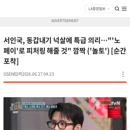
서인국, 동갑내기 넉살에 특급 의리…"'노
페이'로 피처링 해줄 것" 깜짝 ('놀토') [순간
포착]
OSEN
2026.06.27 04:23