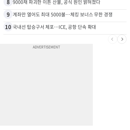
7
유학생 급감 IIT… 교수•직원 160명 감원
8
9000채 파괴한 이튼 산불, 공식 원인 밝혀졌다
9
계좌만 열어도 최대 5000불…체킹 보너스 무한 경쟁
10
국내선 탑승구서 체포…ICE, 공항 단속 확대