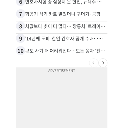
6
16
변호사시험 중 심정지 온 한인, 뉴욕주 제소
비영리
7
17
항공기 식기 카트 열었더니 구더기·곰팡이…LAX 기내식 업체 논란
8
18
차값보다 빚이 더 많다…‘깡통차’ 트레이드인 급증
9
19
'14년째 도피' 한인 간호사 공개 수배…메디케어 사기 유죄
10
20
콘도 사기 더 어려워진다…모든 융자 ‘전체 심사’