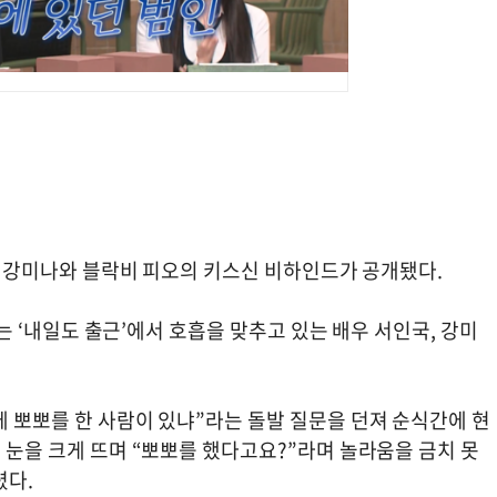
가수 강미나와 블락비 피오의 키스신 비하인드가 공개됐다.
)에는 ‘내일도 출근’에서 호흡을 맞추고 있는 배우 서인국, 강미
에 뽀뽀를 한 사람이 있냐”라는 돌발 질문을 던져 순식간에 현
저 눈을 크게 뜨며 “뽀뽀를 했다고요?”라며 놀라움을 금치 못
렸다.