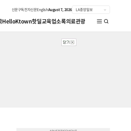
신문구독
전자신문
English
August 7, 2026
국
HelloKtown
핫딜
교육
업소록
의료관광