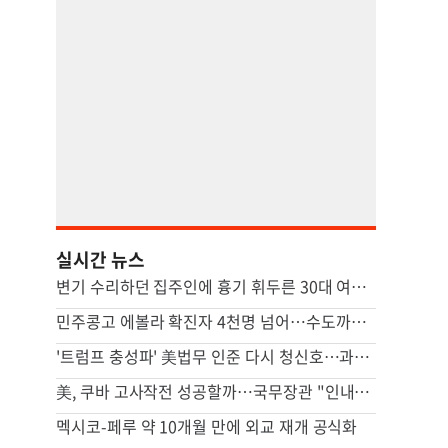
실시간 뉴스
변기 수리하던 집주인에 흉기 휘두른 30대 여성 세입자 체포
민주콩고 에볼라 확진자 4천명 넘어…수도까지 번질라 비상
'트럼프 충성파' 美법무 인준 다시 청신호…과반 찬성표 확보(종합)
美, 쿠바 고사작전 성공할까…국무장관 "인내와 끈기로 옥죌 것"
멕시코-페루 약 10개월 만에 외교 재개 공식화