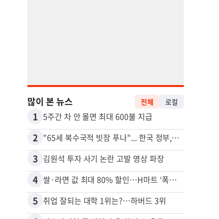
많이 본 뉴스
전체
로컬
1
11
5주간 차 안 몰면 최대 600불 지급
2
12
"65세 복수국적 빗장 푸나"... 한국 정부, 연령 완화 전면 추진
3
13
김원석 투자 사기 논란 고발 영상 파장
4
14
쌀·라면 값 최대 80% 할인…H마트 ‘폭탄 세일’
5
15
취업 잘되는 대학 1위는?…하버드 3위