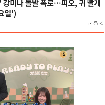
" 강미나 돌발 폭로…피오, 귀 빨개
요일')