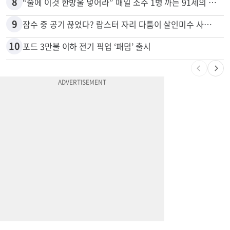
7
휴매나, 메디캘 어드밴티지 축소...60만명 플랜 상실 위기
8
“술에 이것 한방울 넣어라” 매일 소주 1병 까는 91세의 철칙
9
잠수 중 공기 끊었다? 랍스터 자리 다툼이 살인미수 사건으로
10
포드 3만불 이하 전기 픽업 ‘패덤’ 출시