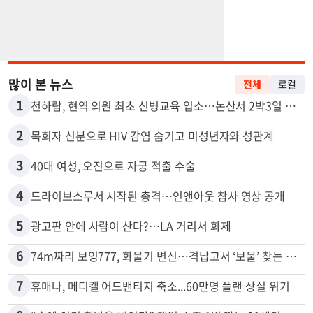
많이 본 뉴스
전체
로컬
1
천하람, 현역 의원 최초 신병교육 입소…논산서 2박3일 생활
2
목회자 신분으로 HIV 감염 숨기고 미성년자와 성관계
3
40대 여성, 오진으로 자궁 적출 수술
4
드라이브스루서 시작된 총격…인앤아웃 참사 영상 공개
5
광고판 안에 사람이 산다?…LA 거리서 화제
6
74m짜리 보잉777, 화물기 변신…격납고서 ‘보물’ 찾는 인천공항