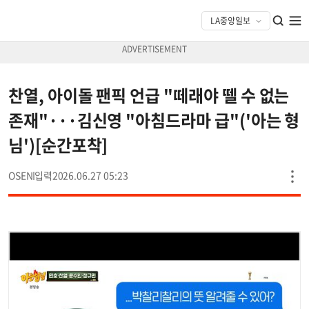
찬열, 아이돌 팬픽 언급 "떼래야 뗄 수 없는
존재"···김신영 "아침드라마 급"('아는 형
님')[순간포착]
OSEN
2026.06.27 05:23