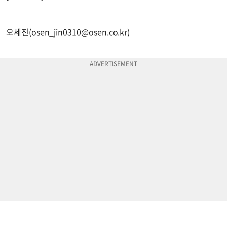
오세진(
osen_jin0310@osen.co.kr
)