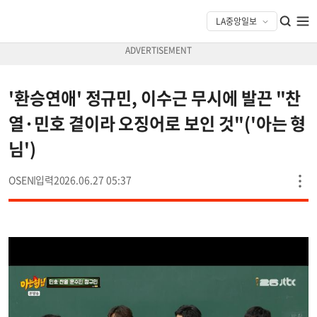
'환승연애' 정규민, 이수근 무시에 발끈 "찬
열·민호 곁이라 오징어로 보인 것"('아는 형
님')
OSEN
2026.06.27 05:37