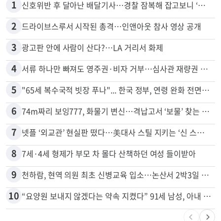
많이 본 뉴스
전체
로컬
1
신호위반 후 달아난 배달기사…경찰 잠복해 잡고보니 ‘반전’
2
드라이브스루서 시작된 총격…인앤아웃 참사 영상 공개
3
광고판 안에 사람이 산다?…LA 거리서 화제
4
서류 하나만 빠져도 영주권·비자 거부…심사관 재량권 대폭 확대
5
"65세 복수국적 빗장 푸나"... 한국 정부, 연령 완화 전면 추진
6
74m짜리 보잉777, 화물기 변신…격납고서 ‘보물’ 찾는 인천공항
7
넷플 ‘외교관’ 현실판 떴다…美대사 스틸 지키는 ‘신 스틸러’
8
7세·4세 형제가 부모 차 몰다 산책하던 여성 들이받아
9
천하람, 현역 의원 최초 신병교육 입소…논산서 2박3일 생활
10
“요양원 보내지 않겠다는 약속 지켰다” 91세 남성, 아내 살해 혐의