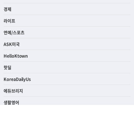
경제
라이프
연예/스포츠
ASK미국
HelloKtown
핫딜
KoreaDailyUs
에듀브리지
생활영어
업소록
의료관광