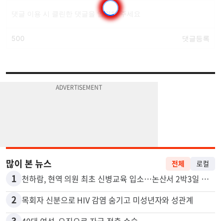
많이 본 뉴스
전체
로컬
1
천하람, 현역 의원 최초 신병교육 입소…논산서 2박3일 생활
2
목회자 신분으로 HIV 감염 숨기고 미성년자와 성관계
3
40대 여성, 오진으로 자궁 적출 수술