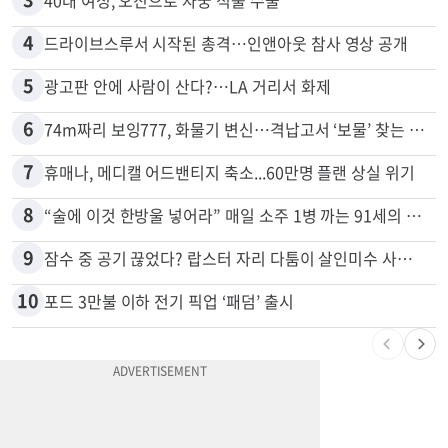
4
드라이브스루서 시작된 총격…인앤아웃 참사 영상 공개
5
광고판 안에 사람이 산다?…LA 거리서 화제
6
74m짜리 보잉777, 화물기 변신…격납고서 ‘보물’ 찾는 인천공항
7
휴매나, 메디캘 어드밴티지 축소...60만명 플랜 상실 위기
8
“술에 이것 한방울 넣어라” 매일 소주 1병 까는 91세의 철칙
9
잠수 중 공기 끊었다? 랍스터 자리 다툼이 살인미수 사건으로
10
포드 3만불 이하 전기 픽업 ‘패덤’ 출시