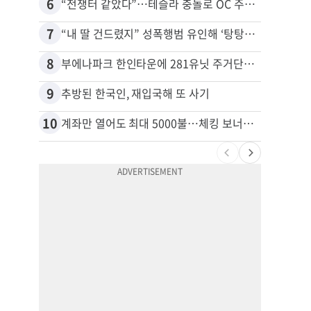
6
16
“전쟁터 같았다”…테슬라 충돌로 OC 주택 4채 파손
7
17
“내 딸 건드렸지” 성폭행범 유인해 ‘탕탕’…아빠의 복수 결말
8
18
부에나파크 한인타운에 281유닛 주거단지 들어선다
9
19
추방된 한국인, 재입국해 또 사기
10
20
계좌만 열어도 최대 5000불…체킹 보너스 무한 경쟁