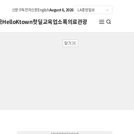
신문구독
전자신문
English
August 6, 2026
국
HelloKtown
핫딜
교육
업소록
의료관광