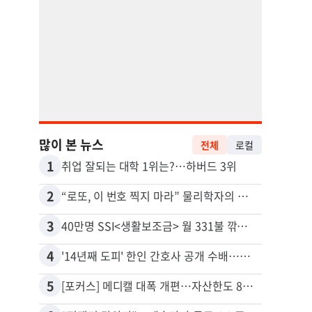
많이 본 뉴스
전체
로컬
1
11
취업 잘되는 대학 1위는?…하버드 3위
유학생
2
12
“로또, 이 번호 찍지 마라” 물리학자의 당첨금 높이는 비밀
3
13
40만명 SSI<생활보조금> 월 331불 깎이나
4
14
'14년째 도피' 한인 간호사 공개 수배…메디케어 사기 유죄
5
15
[포커스] 메디캘 대폭 개편…자산한도 84% 축소