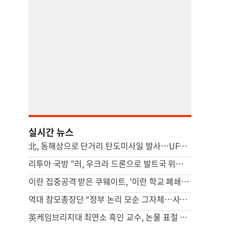
실시간 뉴스
北, 동해상으로 단거리 탄도미사일 발사…UFS 앞두고 무력시위
리투아 국방 "러, 우크라 드론으로 발트국 위장공격 할수도"
이란 집중공격 받은 쿠웨이트, '이란 학교 폐쇄' 명령
역대 참모총장단 “정부 논리 모순 그자체…사관학교 통합, 재검토해야”
英케임브리지대 최연소 흑인 교수, 논물 표절 의혹에 사임