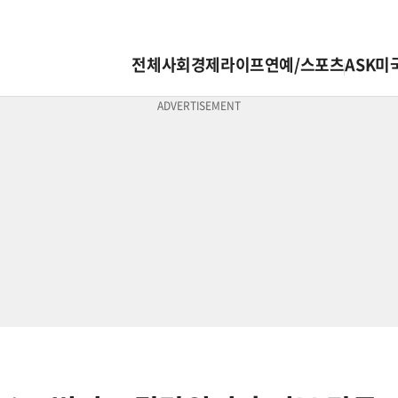
전체
사회
경제
라이프
연예/스포츠
ASK미