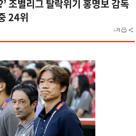
?’ 조별리그 탈락위기 홍명보 감독
중 24위