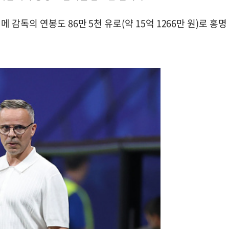
감독의 연봉도 86만 5천 유로(약 15억 1266만 원)로 홍명