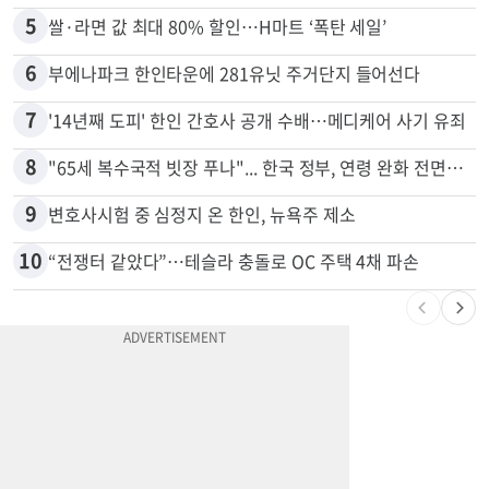
4
취업 잘되는 대학 1위는?…하버드 3위
5
쌀·라면 값 최대 80% 할인…H마트 ‘폭탄 세일’
6
부에나파크 한인타운에 281유닛 주거단지 들어선다
7
'14년째 도피' 한인 간호사 공개 수배…메디케어 사기 유죄
8
"65세 복수국적 빗장 푸나"... 한국 정부, 연령 완화 전면 추진
9
변호사시험 중 심정지 온 한인, 뉴욕주 제소
10
“전쟁터 같았다”…테슬라 충돌로 OC 주택 4채 파손