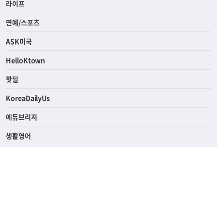
경제
라이프
연예/스포츠
ASK미국
HelloKtown
핫딜
KoreaDailyUs
에듀브리지
생활영어
업소록
의료관광
해피빌리지