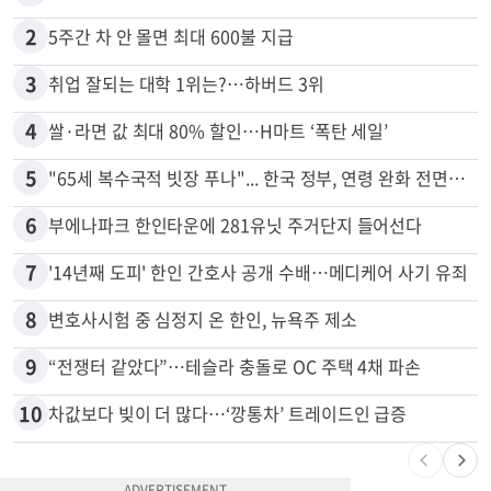
많이 본 뉴스
전체
로컬
1
김원석 투자 사기 논란 고발 영상 파장
2
5주간 차 안 몰면 최대 600불 지급
3
취업 잘되는 대학 1위는?…하버드 3위
4
쌀·라면 값 최대 80% 할인…H마트 ‘폭탄 세일’
5
"65세 복수국적 빗장 푸나"... 한국 정부, 연령 완화 전면 추진
6
부에나파크 한인타운에 281유닛 주거단지 들어선다
7
'14년째 도피' 한인 간호사 공개 수배…메디케어 사기 유죄
8
변호사시험 중 심정지 온 한인, 뉴욕주 제소
9
“전쟁터 같았다”…테슬라 충돌로 OC 주택 4채 파손
10
차값보다 빚이 더 많다…‘깡통차’ 트레이드인 급증