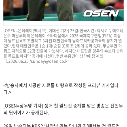
[OSEN=몬테레이(멕시코), 이대선 기자] 25일(한국시간) 멕시코 누에보레
온주 과달루페의 몬테레이 스타디움에서 2026 국제축구연맹(FIFA) 북중
미 월드컵 A조 조별리그 3차전 대한민국과 남아프리카공화국의 경기가 열
렸다.현재 대한민국은 1승 1패(승점 3)로 조 2위에 올라 있다. 무승부만 거
둬도 자력으로 32강 진출이 가능하다. 하지만 대표팀은 경우의 수보다 승리
를 목표로 마지막 경기에 나선다.후반 손흥민이 생각에 잠겨 있
다.2026.06.25 /
sunday@osen.co.kr
<방송사에서 제공한 자료를 바탕으로 작성된 프리뷰 기사입니
다.>
[OSEN=장우영 기자] 생애 첫 월드컵 중계를 맡은 방송은 전현무
의 뒷이야기가 공개된다.
28일 방송되는 KBS2 ‘사장님 귀는 당나귀 귀’에서는 첫 월드컵