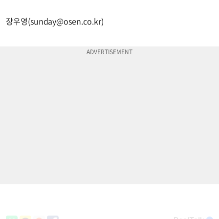
장우영(
sunday@osen.co.kr
)