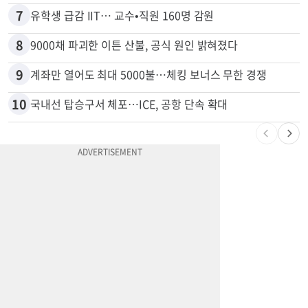
6
[포커스] 메디캘 대폭 개편…자산한도 84% 축소
7
유학생 급감 IIT… 교수•직원 160명 감원
8
9000채 파괴한 이튼 산불, 공식 원인 밝혀졌다
9
계좌만 열어도 최대 5000불…체킹 보너스 무한 경쟁
10
국내선 탑승구서 체포…ICE, 공항 단속 확대