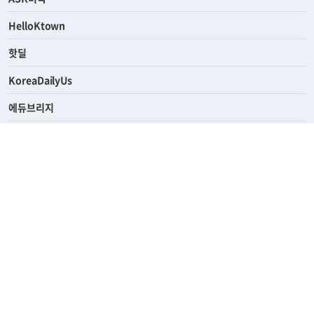
연예/스포츠
ASK미국
HelloKtown
핫딜
KoreaDailyUs
에듀브리지
생활영어
업소록
의료관광
해피빌리지
ABOUT
ADVERTISING
PRIVACY POLICY
TERMS OF SERVICE
윤리경영
고객센터
News Tips & Corrections
690 Wilshire Place Los Angeles, CA 90005