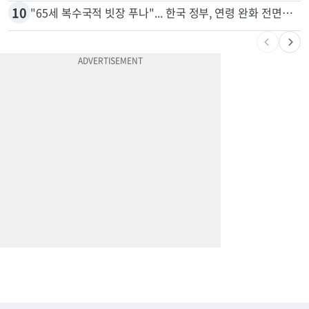
9
변호사시험 중 심정지 온 한인, 뉴욕주 제소
10
"65세 복수국적 빗장 푸나"... 한국 정부, 연령 완화 전면 추진