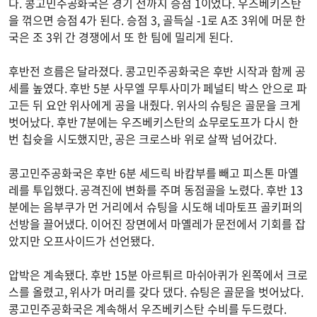
다. 콩고민주공화국은 경기 전까지 승점 1이었다. 우즈베키스탄
을 꺾으면 승점 4가 된다. 승점 3, 골득실 -1로 A조 3위에 머문 한
국은 조 3위 간 경쟁에서 또 한 팀에 밀리게 된다.
후반전 흐름은 달라졌다. 콩고민주공화국은 후반 시작과 함께 공
세를 높였다. 후반 5분 사무엘 무투사미가 페널티 박스 안으로 파
고든 뒤 요안 위사에게 공을 내줬다. 위사의 슈팅은 골문을 크게
벗어났다. 후반 7분에는 우즈베키스탄의 쇼무로도프가 다시 한
번 칩슛을 시도했지만, 공은 크로스바 위로 살짝 넘어갔다.
콩고민주공화국은 후반 6분 세드릭 바캄부를 빼고 피스톤 마옐
레를 투입했다. 공격진에 변화를 주며 동점골을 노렸다. 후반 13
분에는 음부쿠가 먼 거리에서 슈팅을 시도해 네마토프 골키퍼의
선방을 끌어냈다. 이어진 장면에서 마옐레가 문전에서 기회를 잡
았지만 오프사이드가 선언됐다.
압박은 계속됐다. 후반 15분 아르튀르 마쉬아퀴가 왼쪽에서 크로
스를 올렸고, 위사가 머리를 갖다 댔다. 슈팅은 골문을 벗어났다.
콩고민주공화국은 계속해서 우즈베키스탄 수비를 두드렸다.