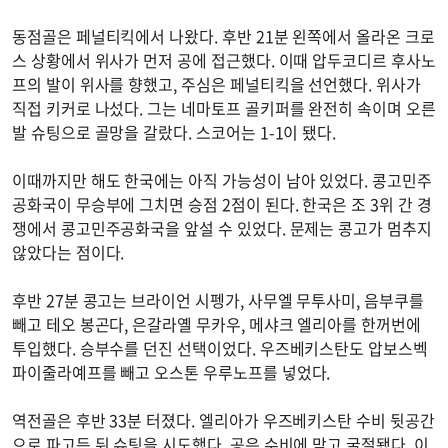
동점골은 페널티킥에서 나왔다. 후반 21분 왼쪽에서 올라온 크로
스 상황에서 위사가 먼저 공에 접근했다. 이때 압두코디르 후사노
프의 발이 위사를 향했고, 주심은 페널티킥을 선언했다. 위사가
직접 키커로 나섰다. 그는 네마토프 골키퍼를 완전히 속이며 오른
발 슈팅으로 골망을 갈랐다. 스코어는 1-1이 됐다.
이때까지만 해도 한국에는 아직 가능성이 남아 있었다. 콩고민주
공화국이 무승부에 그치면 승점 2점이 된다. 한국은 조 3위 간 경
쟁에서 콩고민주공화국을 앞설 수 있었다. 문제는 콩고가 멈추지
않았다는 점이다.
후반 27분 콩고는 브라이언 시펭가, 사무엘 무투사미, 음부쿠를
빼고 테오 봉곤다, 은갈라옐 무카우, 메샤크 엘리아를 한꺼번에
투입했다. 승부수를 던진 선택이었다. 우즈베키스탄도 압보스벡
파이줄라예프를 빼고 오스톤 우루노프를 넣었다.
역전골은 후반 33분 터졌다. 엘리아가 우즈베키스탄 수비 뒷공간
으로 파고든 뒤 슈팅을 시도했다. 공은 수비에 맞고 굴절됐다. 이