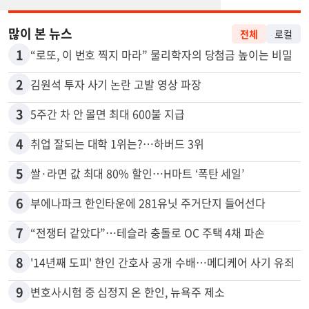
많이 본 뉴스
전체
로컬
1
“로또, 이 번호 찍지 마라” 물리학자의 당첨금 높이는 비밀
2
김원석 투자 사기 논란 고발 영상 파장
3
5주간 차 안 몰면 최대 600불 지급
4
취업 잘되는 대학 1위는?…하버드 3위
5
쌀·라면 값 최대 80% 할인…H마트 ‘폭탄 세일’
6
부에나파크 한인타운에 281유닛 주거단지 들어선다
7
“전쟁터 같았다”…테슬라 충돌로 OC 주택 4채 파손
8
'14년째 도피' 한인 간호사 공개 수배…메디케어 사기 유죄