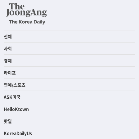
전체
사회
경제
라이프
연예/스포츠
ASK미국
HelloKtown
핫딜