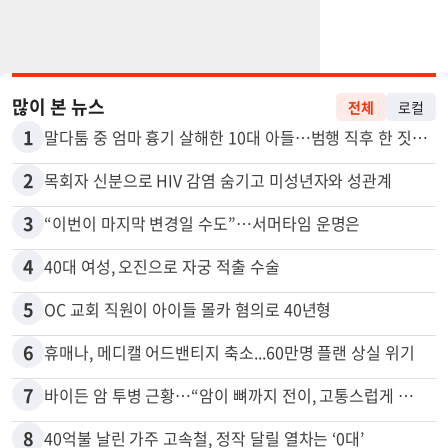
많이 본 뉴스
전체
로컬
1
말다툼 중 엄마 흉기 살해한 10대 아들…범행 직후 한 짓 충격
2
목회자 신분으로 HIV 감염 숨기고 미성년자와 성관계
3
“이번이 마지막 변경일 수도”…서머타임 운명은
4
40대 여성, 오진으로 자궁 적출 수술
5
OC 교회 직원이 아이들 몰카 혐의로 40년형
6
휴매나, 메디캘 어드밴티지 축소...60만명 플랜 상실 위기
7
바이든 암 투병 근황…“암이 뼈까지 전이, 고통스럽게 투병 중”
8
40억불 날린 가주 고속철, 정작 달릴 열차는 ‘0대’