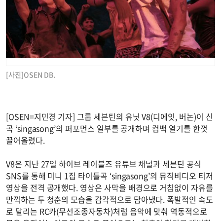
[사진]OSEN DB.
[OSEN=지민경 기자] 그룹 세븐틴의 유닛 V8(디에잇, 버논)이 신
곡 ‘singasong’의 퍼포먼스 일부를 공개하며 컴백 열기를 한껏
끌어올렸다.
V8은 지난 27일 하이브 레이블즈 유튜브 채널과 세븐틴 공식
SNS를 통해 미니 1집 타이틀곡 ‘singasong’의 뮤직비디오 티저
영상을 전격 공개했다. 영상은 사막을 배경으로 거침없이 자유를
만끽하는 두 청춘의 모습을 감각적으로 담아냈다. 폭발적인 속도
로 달리는 RC카(무선조종자동차)처럼 음악에 맞춰 역동적으로