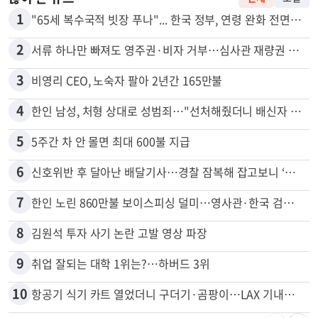
1
"65세 복수국적 빗장 푸나"... 한국 정부, 연령 완화 전면 추진
2
서류 하나만 빠져도 영주권·비자 거부…심사관 재량권 대폭 확대
3
비영리 CEO, 노숙자 팔아 2년간 165만불
4
한인 남성, 처형 상대로 성범죄…"선처해줬더니 배신자 취급"
5
5주간 차 안 몰면 최대 600불 지급
6
신호위반 후 달아난 배달기사…경찰 잠복해 잡고보니 ‘반전’
7
한인 노린 860만불 보이스피싱 덜미…영사관·한국 검찰 사칭
8
김원석 투자 사기 논란 고발 영상 파장
9
취업 잘되는 대학 1위는?…하버드 3위
10
항공기 식기 카트 열었더니 구더기·곰팡이…LAX 기내식 업체 논란