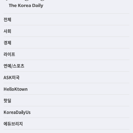
전체
사회
경제
라이프
연예/스포츠
ASK미국
HelloKtown
핫딜
KoreaDailyUs
에듀브리지