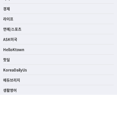
전체
사회
경제
라이프
연예/스포츠
ASK미국
HelloKtown
핫딜
KoreaDailyUs
에듀브리지
생활영어
업소록