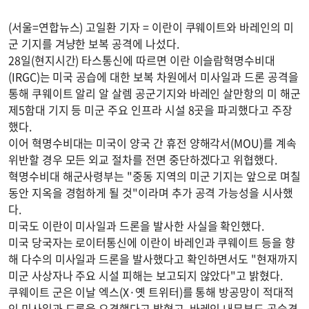
(서울=연합뉴스) 고일환 기자 = 이란이 쿠웨이트와 바레인의 미
군 기지를 겨냥한 보복 공격에 나섰다.
28일(현지시간) 타스통신에 따르면 이란 이슬람혁명수비대
(IRGC)는 미국 공습에 대한 보복 차원에서 미사일과 드론 공격을
통해 쿠웨이트 알리 알 살렘 공군기지와 바레인 살만항의 미 해군
제5함대 기지 등 미군 주요 인프라 시설 8곳을 파괴했다고 주장
했다.
이어 혁명수비대는 미국이 양국 간 휴전 양해각서(MOU)를 계속
위반할 경우 모든 외교 절차를 전면 중단하겠다고 위협했다.
혁명수비대 해군사령부는 "중동 지역의 미군 기지는 앞으로 며칠
동안 지옥을 경험하게 될 것"이라며 추가 공격 가능성을 시사했
다.
미국도 이란이 미사일과 드론을 발사한 사실을 확인했다.
미국 당국자는 로이터통신에 이란이 바레인과 쿠웨이트 등을 향
해 다수의 미사일과 드론을 발사했다고 확인하면서도 "현재까지
미군 사상자나 주요 시설 피해는 보고되지 않았다"고 밝혔다.
쿠웨이트 군은 이날 엑스(X·옛 트위터)를 통해 방공망이 적대적
인 미사일과 드론을 요격했다고 밝혔고, 바레인 내무부도 공습경