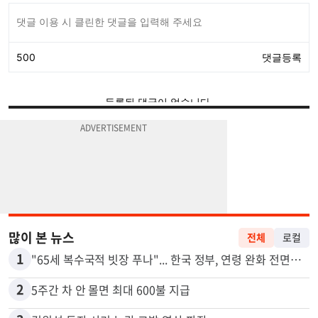
많이 본 뉴스
전체
로컬
1
"65세 복수국적 빗장 푸나"... 한국 정부, 연령 완화 전면 추진