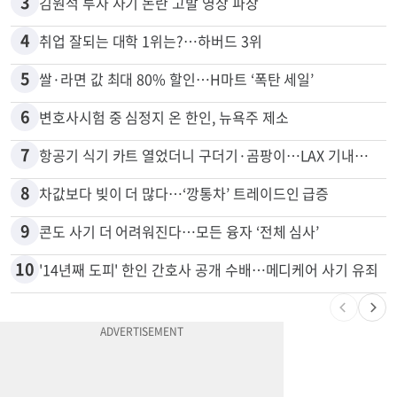
2
5주간 차 안 몰면 최대 600불 지급
3
김원석 투자 사기 논란 고발 영상 파장
4
취업 잘되는 대학 1위는?…하버드 3위
5
쌀·라면 값 최대 80% 할인…H마트 ‘폭탄 세일’
6
변호사시험 중 심정지 온 한인, 뉴욕주 제소
7
항공기 식기 카트 열었더니 구더기·곰팡이…LAX 기내식 업체 논란
8
차값보다 빚이 더 많다…‘깡통차’ 트레이드인 급증
9
콘도 사기 더 어려워진다…모든 융자 ‘전체 심사’
10
'14년째 도피' 한인 간호사 공개 수배…메디케어 사기 유죄