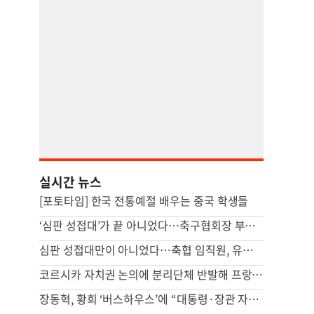
실시간 뉴스
[포토타임] 한국 전통예절 배우는 중국 학생들
‘심판 성접대’가 끝 아니었다…축구협회장 부인 해외출장에 법카 2억 ‘펑펑’
심판 성접대만이 아니었다…축협 임직원, 유흥·골프에 2억 펑펑
코르시카 자치권 논의에 분리단체 반발해 프랑스 본토인 위협
장동혁, 황희 ‘버스하우스’에 “대통령·장관 자녀부터 살아보면”