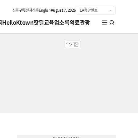
신문구독
전자신문
English
August 7, 2026
국
HelloKtown
핫딜
교육
업소록
의료관광