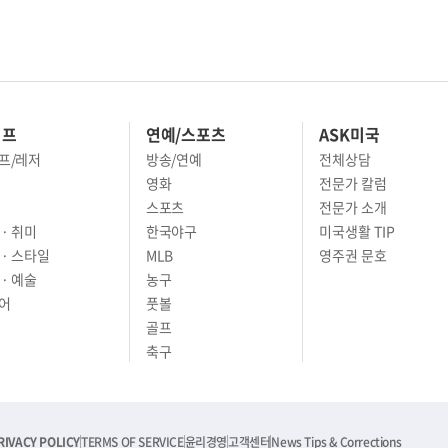
이프
연예/스포츠
ASK미국
프/레저
방송/연예
전체상담
영화
전문가 칼럼
스포츠
전문가 소개
· 취미
한국야구
미국생활 TIP
 · 스타일
MLB
영주권 문호
· 예술
농구
어
풋볼
골프
축구
RIVACY POLICY
TERMS OF SERVICE
윤리경영
고객센터
News Tips & Corrections