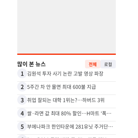
많이 본 뉴스
전체
로컬
1
11
김원석 투자 사기 논란 고발 영상 파장
2
12
5주간 차 안 몰면 최대 600불 지급
3
13
취업 잘되는 대학 1위는?…하버드 3위
4
14
쌀·라면 값 최대 80% 할인…H마트 ‘폭탄 세일’
5
15
부에나파크 한인타운에 281유닛 주거단지 들어선다