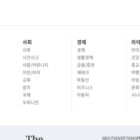
사회
경제
라
사회
경제
라이
사건사고
생활경제
건강
사람/커뮤니티
금융/증권
종교
이민/비자
재테크
여행 
교육
부동산
리빙
정치
비즈니스
문화 
국제
자동차
시니
오피니언
ABOUT
ADVERTISING
P