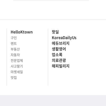
HelloKtown
핫딜
KoreaDailyUs
구인
에듀브리지
렌트
생활영어
부동산
업소록
자동차
의료관광
전문업체
해피빌리지
사고팔기
마켓세일
맛집