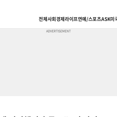
전체
사회
경제
라이프
연예/스포츠
ASK미