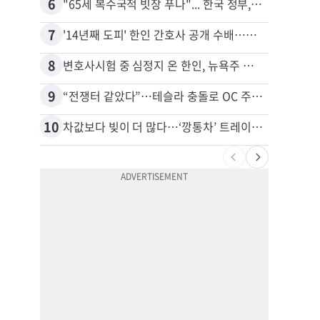
6
16
"65세 복수국적 빗장 푸나"... 한국 정부, 연령 완화 전면 추진
7
17
'14년째 도피' 한인 간호사 공개 수배…메디케어 사기 유죄
8
18
변호사시험 중 심정지 온 한인, 뉴욕주 제소
9
19
“전쟁터 같았다”…테슬라 충돌로 OC 주택 4채 파손
10
20
차값보다 빚이 더 많다…‘깡통차’ 트레이드인 급증