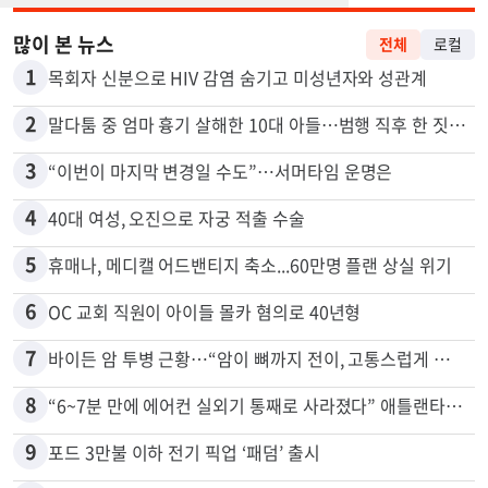
많이 본 뉴스
전체
로컬
1
목회자 신분으로 HIV 감염 숨기고 미성년자와 성관계
2
말다툼 중 엄마 흉기 살해한 10대 아들…범행 직후 한 짓 충격
3
“이번이 마지막 변경일 수도”…서머타임 운명은
4
40대 여성, 오진으로 자궁 적출 수술
5
휴매나, 메디캘 어드밴티지 축소...60만명 플랜 상실 위기
6
OC 교회 직원이 아이들 몰카 혐의로 40년형
7
바이든 암 투병 근황…“암이 뼈까지 전이, 고통스럽게 투병 중”
8
“6~7분 만에 에어컨 실외기 통째로 사라졌다” 애틀랜타서 실외기 도난 급증