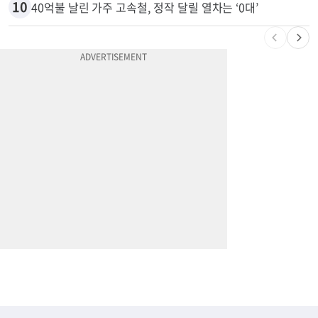
9
포드 3만불 이하 전기 픽업 ‘패덤’ 출시
10
40억불 날린 가주 고속철, 정작 달릴 열차는 ‘0대’