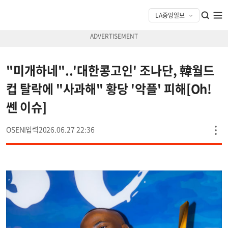
"미개하네"..'대한콩고인' 조나단, 韓월드
컵 탈락에 "사과해" 황당 '악플' 피해[Oh!
쎈 이슈]
OSEN
2026.06.27 22:36