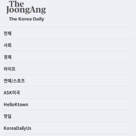
전체
사회
경제
라이프
연예/스포츠
ASK미국
HelloKtown
핫딜