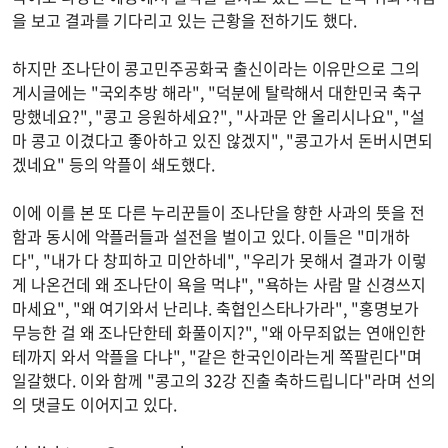
을 보고 결과를 기다리고 있는 근황을 전하기도 했다.
하지만 조나단이 콩고민주공화국 출신이라는 이유만으로 그의
게시글에는 "국외추방 해라", "덕분에 탈락해서 대한민국 축구
망했네요?", "콩고 응원하세요?", "사과문 안 올리시나요", "설
마 콩고 이겼다고 좋아하고 있진 않겠지", "콩고가서 돈버시면되
겠네요" 등의 악플이 쇄도했다.
이에 이를 본 또 다른 누리꾼들이 조나단을 향한 사과의 뜻을 전
함과 동시에 악플러들과 설전을 벌이고 있다. 이들은 "미개하
다", "내가 다 창피하고 미안하네", "우리가 못해서 결과가 이렇
게 나온건데 왜 조나단이 욕을 먹냐", "욕하는 사람 말 신경쓰지
마세요", "왜 여기와서 난리냐. 축협인스타나가라", "홍명보가
무능한 걸 왜 조나단한테 화풀이지?", "왜 아무죄없는 연애인한
테까지 와서 악플을 다냐", "같은 한국인이라는게 쪽팔린다"며
일갈했다. 이와 함께 "콩고의 32강 진출 축하드립니다"라며 선의
의 댓글도 이어지고 있다.