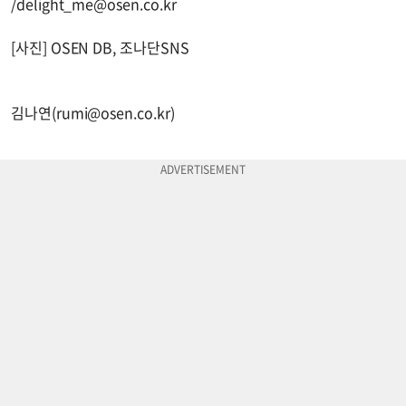
/
delight_me@osen.co.kr
[사진] OSEN DB, 조나단SNS
김나연(
rumi@osen.co.kr
)