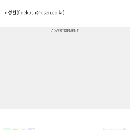
고성환(
finekosh@osen.co.kr
)