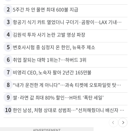
많이 본 뉴스
전체
로컬
1
"65세 복수국적 빗장 푸나"... 한국 정부, 연령 완화 전면 추진
2
5주간 차 안 몰면 최대 600불 지급
3
항공기 식기 카트 열었더니 구더기·곰팡이…LAX 기내식 업체 논란
4
김원석 투자 사기 논란 고발 영상 파장
5
변호사시험 중 심정지 온 한인, 뉴욕주 제소
6
취업 잘되는 대학 1위는?…하버드 3위
7
비영리 CEO, 노숙자 팔아 2년간 165만불
8
“내가 운전한 게 아니다”…과속 티켓에 오토파일럿 탓한 운전자
9
쌀·라면 값 최대 80% 할인…H마트 ‘폭탄 세일’
10
한인 남성, 처형 상대로 성범죄…"선처해줬더니 배신자 취급"