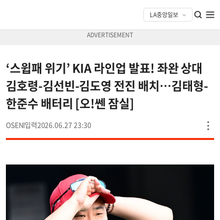
‘스윕패 위기’ KIA 라인업 발표! 좌완 상대
김호령-김선빈-김도영 전진 배치…김태형-
한준수 배터리 [오!쎈 잠실]
OSEN
2026.06.27 23:30