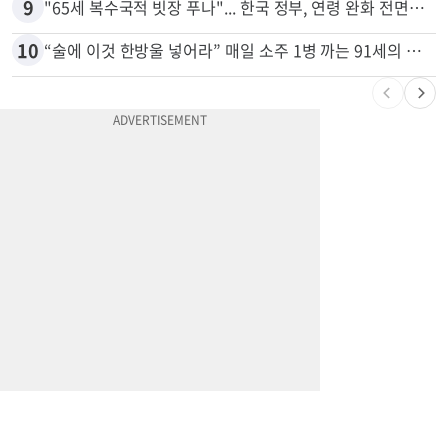
8
7세·4세 형제가 부모 차 몰다 산책하던 여성 들이받아
9
"65세 복수국적 빗장 푸나"... 한국 정부, 연령 완화 전면 추진
10
“술에 이것 한방울 넣어라” 매일 소주 1병 까는 91세의 철칙