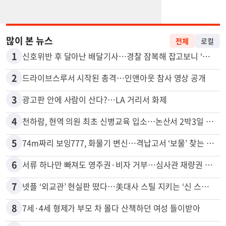
많이 본 뉴스
전체
로컬
1
신호위반 후 달아난 배달기사…경찰 잠복해 잡고보니 ‘반전’
2
드라이브스루서 시작된 총격…인앤아웃 참사 영상 공개
3
광고판 안에 사람이 산다?…LA 거리서 화제
4
천하람, 현역 의원 최초 신병교육 입소…논산서 2박3일 생활
5
74m짜리 보잉777, 화물기 변신…격납고서 ‘보물’ 찾는 인천공항
6
서류 하나만 빠져도 영주권·비자 거부…심사관 재량권 대폭 확대
7
넷플 ‘외교관’ 현실판 떴다…美대사 스틸 지키는 ‘신 스틸러’