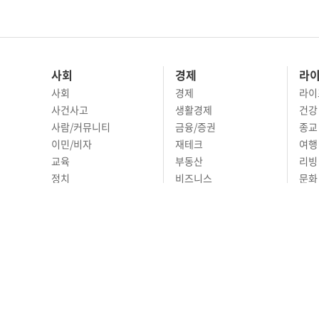
사회
경제
라
사회
경제
라이
사건사고
생활경제
건강
사람/커뮤니티
금융/증권
종교
이민/비자
재테크
여행 
교육
부동산
리빙
정치
비즈니스
문화 
국제
자동차
시니
오피니언