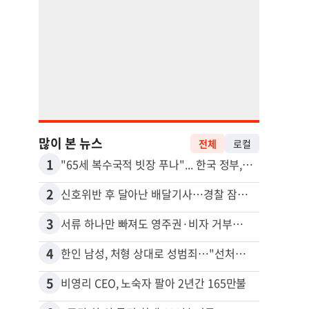
많이 본 뉴스
전체
로컬
1
11
"65세 복수국적 빗장 푸나"... 한국 정부, 연령 완화 전면 추진
김원석
2
12
신호위반 후 달아난 배달기사…경찰 잠복해 잡고보니 ‘반전’
3
13
서류 하나만 빠져도 영주권·비자 거부…심사관 재량권 대폭 확대
4
14
한인 남성, 처형 상대로 성범죄…"선처해줬더니 배신자 취급"
5
15
비영리 CEO, 노숙자 팔아 2년간 165만불