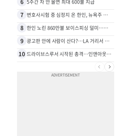
6
16
5주간 차 안 몰면 최대 600불 지급
7
17
변호사시험 중 심정지 온 한인, 뉴욕주 제소
8
18
한인 노린 860만불 보이스피싱 덜미…영사관·한국 검찰 사칭
9
19
광고판 안에 사람이 산다?…LA 거리서 화제
10
20
드라이브스루서 시작된 총격…인앤아웃 참사 영상 공개