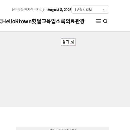
신문구독
전자신문
English
August 8, 2026
국
HelloKtown
핫딜
교육
업소록
의료관광