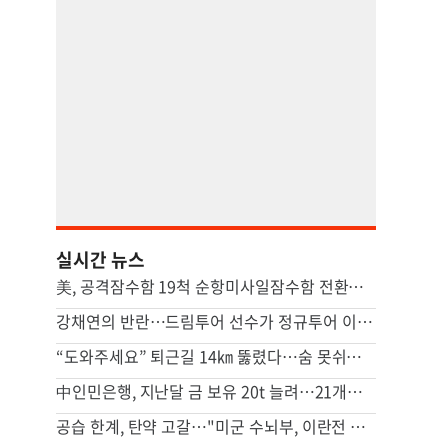
실시간 뉴스
美, 공격잠수함 19척 순항미사일잠수함 전환…中 견제 강화
강채연의 반란…드림투어 선수가 정규투어 이틀째 선두
“도와주세요” 퇴근길 14㎞ 뚫렸다…숨 못쉬던 아기 살린 기적
中인민은행, 지난달 금 보유 20t 늘려…21개월 연속 증가세
공습 한계, 탄약 고갈…"미군 수뇌부, 이란전 출구전략 모색중"