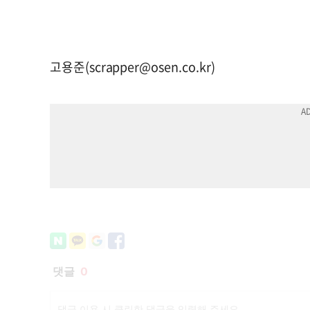
고용준(
scrapper@osen.co.kr
)