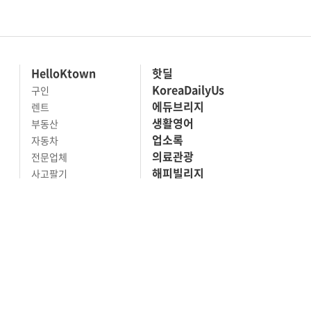
HelloKtown
핫딜
KoreaDailyUs
구인
에듀브리지
렌트
생활영어
부동산
업소록
자동차
의료관광
전문업체
해피빌리지
사고팔기
마켓세일
맛집