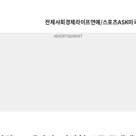
전체
사회
경제
라이프
연예/스포츠
ASK미