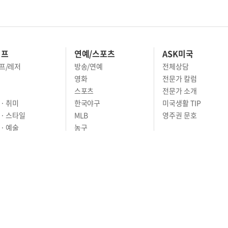
이프
연예/스포츠
ASK미국
프/레저
방송/연예
전체상담
영화
전문가 칼럼
스포츠
전문가 소개
· 취미
한국야구
미국생활 TIP
 · 스타일
MLB
영주권 문호
· 예술
농구
어
풋볼
골프
축구