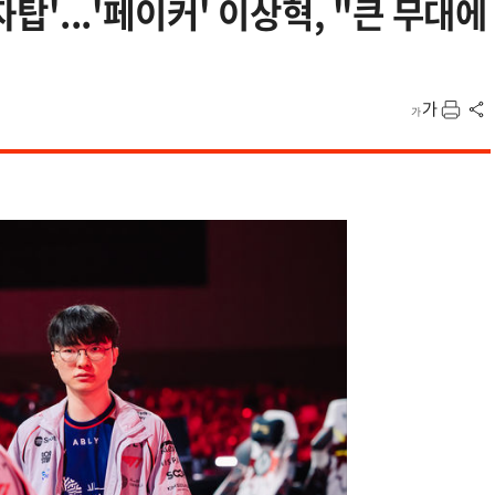
자탑'...'페이커' 이상혁, "큰 무대에