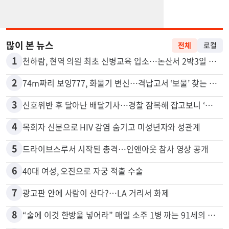
많이 본 뉴스
전체
로컬
1
천하람, 현역 의원 최초 신병교육 입소…논산서 2박3일 생활
2
74m짜리 보잉777, 화물기 변신…격납고서 ‘보물’ 찾는 인천공항
3
신호위반 후 달아난 배달기사…경찰 잠복해 잡고보니 ‘반전’
4
목회자 신분으로 HIV 감염 숨기고 미성년자와 성관계
5
드라이브스루서 시작된 총격…인앤아웃 참사 영상 공개
6
40대 여성, 오진으로 자궁 적출 수술
7
광고판 안에 사람이 산다?…LA 거리서 화제
8
“술에 이것 한방울 넣어라” 매일 소주 1병 까는 91세의 철칙