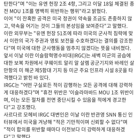
탄한다"며 "이는 유엔 헌장 2조 4항, 그리고 이달 18일 체결된 종
전 MOU 1조를 명백히 위반하는 행위"라고 밝혔다.
이어 "이 잔혹한 공격은 미국 정권이 약속을 조금도 존중하지 않
고, 약속을 어기는 것이 그들의 본성임을 보여준다"고 말했다.
이란 외무부는 "유엔 헌장 51조에 따라 미국의 군사적 침략에 맞
서 이란의 국가 주권과 영토 보전을 수호하겠다는 결의를 강조한
다"며 미국에 대한 군사행동을 멈추지 않겠다는 뜻을 내비쳤다.
앞서 이날 이란 이슬람혁명수비대(IRGC)는 새벽 미군의 공습에
대한 보복 차원에서 쿠웨이트 알리 알 살렘 공군기지와 바레인 살
만항의 미 해군 제5함대 기지 등 미군 주요 인프라 시설 8곳을 타
격했다고 밝힌 바 있다.
IRGC는 "어떤 구실로든 적이 감행하는 모든 공격에 대해 강력하
게 대응하겠다"며 "휴전 위반은 '이슬라마바드 MOU 1조 위반이
며, 이는 모든 절차를 전면 중단시킬 수 있음을 적에게 경고한
다"고 강조했다.
사르다르 모헤비 IRGC 대변인은 이날 이란 반관영 SNN 통신 인
터뷰에서 미국을 겨냥해 "적은 기만적이며 신뢰할 수 없다"며
"적이 합의를 위반할 때마다 이전보다 더 강력하게 대응하겠
다"고 말했다.