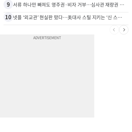
9
서류 하나만 빠져도 영주권·비자 거부…심사관 재량권 대폭 확대
10
넷플 ‘외교관’ 현실판 떴다…美대사 스틸 지키는 ‘신 스틸러’