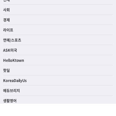
사회
경제
라이프
연예/스포츠
ASK미국
HelloKtown
핫딜
KoreaDailyUs
에듀브리지
생활영어
업소록