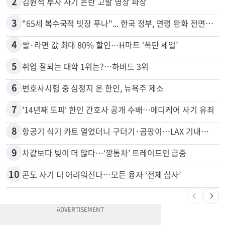
2
김원석 투자 사기 논란 고발 영상 파장
3
"65세 복수국적 빗장 푸나"... 한국 정부, 연령 완화 전면 추진
4
쌀·라면 값 최대 80% 할인…H마트 ‘폭탄 세일’
5
취업 잘되는 대학 1위는?…하버드 3위
6
변호사시험 중 심정지 온 한인, 뉴욕주 제소
7
'14년째 도피' 한인 간호사 공개 수배…메디케어 사기 유죄
8
항공기 식기 카트 열었더니 구더기·곰팡이…LAX 기내식 업체 논란
9
차값보다 빚이 더 많다…‘깡통차’ 트레이드인 급증
10
콘도 사기 더 어려워진다…모든 융자 ‘전체 심사’