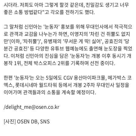
시더라. 저희도 아마 그렇게 할것 같은데, 친밀감도 생기고 너무
좋은 소통 방법같다"고 각오를 전하기도 했다.
그 말처럼 신민아는 '눈동자' 홍보를 위해 무대인사에서 적극적으
로 관객과 교감을 나누는가 하면, 이영지의 '차린 건 쥐뿔도 없지
만'(이하, '차쥐뿔')', 유병재의 '무서운 게 딱! 싫어', 공효진의 '당
분간 공효진' 등 다양한 유튜브 웹예능에도 출연해 눈도장을 찍었
다. 이처럼 신민아의 진심을 담은 '눈동자'는 개봉 이후 동시기 개
봉작 1위, 전체 박스오피스 2위를 기록하며 선전 중이다.
한편 '눈동자'는 오는 5일에도 CGV 용산아이파크몰, 메가박스 코
엑스, 롯데시네마 월드타워 등에서 개봉 2주차 무대인사 일정을
이어가며 관객들과의 소통을 계속할 예정이다.
/
delight_me@osen.co.kr
[사진] OSEN DB, SNS