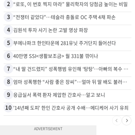
1
취업 잘되는 대학 1위는?…하버드 3위
2
“로또, 이 번호 찍지 마라” 물리학자의 당첨금 높이는 비밀
3
“전쟁터 같았다”…테슬라 충돌로 OC 주택 4채 파손
4
김원석 투자 사기 논란 고발 영상 파장
5
부에나파크 한인타운에 281유닛 주거단지 들어선다
6
40만명 SSI<생활보조금> 월 331불 깎이나
7
“내 딸 건드렸지” 성폭행범 유인해 ‘탕탕’…아빠의 복수 결말
8
엄마 성폭행한 “사람 좋은 장씨”…얼마 뒤 딸 배도 불러왔다
9
응급실서 폭력 환자 제압한 간호사…알고 보니
10
'14년째 도피' 한인 간호사 공개 수배…메디케어 사기 유죄