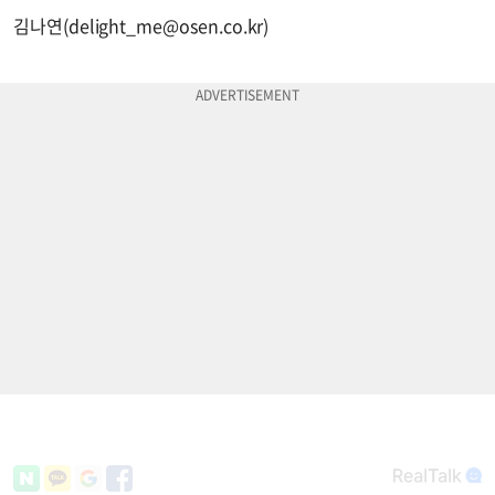
김나연(
delight_me@osen.co.kr
)