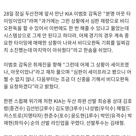
28일 잠실 두산전에 앞서 만난 KIA 이범호 감독은 “분명 아웃 타
이밍이었다”라며 “과거에는 그런 상황에서 심판 재량으로 비디
오판독을 할 수 있어서 이번에도 한 번 해줄 수 있냐고 물었는데
시스템상으로 그게 안 된다고 하더라. 어제 경기의 경우 계속 중
요한 타이밍에 애매한 상황이 나와서 비디오판독 기회를 일찌감
치 소진했는데 마지막이 아쉬웠다”라고 한숨을 쉬었다.
이범호 감독은 취재진을 향해 “그런데 어제 그 상황이 세이프였
나, 아웃이었나”라고 재차 물으며 “심판이 세이프라고 봤으니 어
쩔 수 없지 않나. 다음부터는 조금 더 신중을 기해서 비디오판독
을 요청하겠다”라고 밝혔다.
한편 스윕패 위기에 처한 KIA는 두산 좌완 선발 최승용 상대 김호
령(중견수) 김선빈(2루수) 김도영(3루수) 나성범(우익수) 해럴드
카스트로(지명타자) 한준수(포수) 윤도현(1루수) 박민(유격수) 박
재현(좌익수) 순의 선발 라인업을 꾸렸다. 선발투수는 김태형.