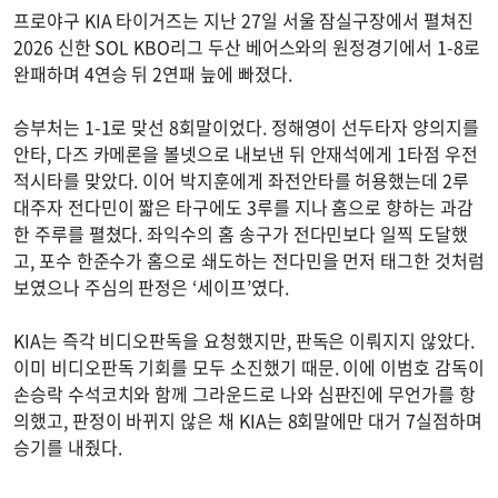
프로야구 KIA 타이거즈는 지난 27일 서울 잠실구장에서 펼쳐진
2026 신한 SOL KBO리그 두산 베어스와의 원정경기에서 1-8로
완패하며 4연승 뒤 2연패 늪에 빠졌다.
승부처는 1-1로 맞선 8회말이었다. 정해영이 선두타자 양의지를
안타, 다즈 카메론을 볼넷으로 내보낸 뒤 안재석에게 1타점 우전
적시타를 맞았다. 이어 박지훈에게 좌전안타를 허용했는데 2루
대주자 전다민이 짧은 타구에도 3루를 지나 홈으로 향하는 과감
한 주루를 펼쳤다. 좌익수의 홈 송구가 전다민보다 일찍 도달했
고, 포수 한준수가 홈으로 쇄도하는 전다민을 먼저 태그한 것처럼
보였으나 주심의 판정은 ‘세이프’였다.
KIA는 즉각 비디오판독을 요청했지만, 판독은 이뤄지지 않았다.
이미 비디오판독 기회를 모두 소진했기 때문. 이에 이범호 감독이
손승락 수석코치와 함께 그라운드로 나와 심판진에 무언가를 항
의했고, 판정이 바뀌지 않은 채 KIA는 8회말에만 대거 7실점하며
승기를 내줬다.