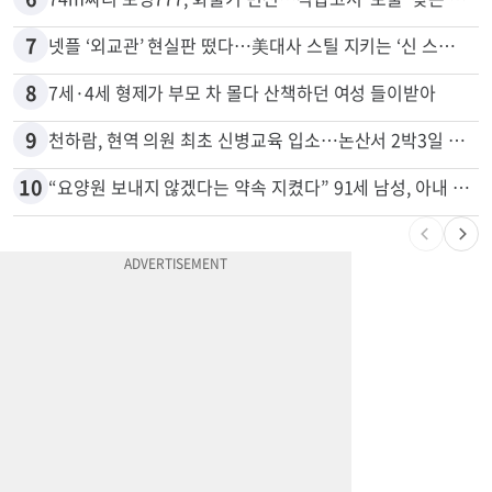
7
넷플 ‘외교관’ 현실판 떴다…美대사 스틸 지키는 ‘신 스틸러’
8
7세·4세 형제가 부모 차 몰다 산책하던 여성 들이받아
9
천하람, 현역 의원 최초 신병교육 입소…논산서 2박3일 생활
10
“요양원 보내지 않겠다는 약속 지켰다” 91세 남성, 아내 살해 혐의