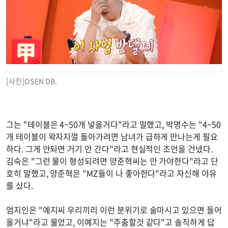
[사진]OSEN DB.
그는 "테이블은 4~50개 넣을거다"라고 말했고, 박명수는 "4~50
개 테이블이 왁자지껄 돌아가려면 남녀가 급하게 만나는게 필요
하다. 그게 안되면 거기 안 간다"라고 현실적인 조언을 건넸다.
김숙은 "그런 물이 형성되려면 양준혁씨는 안 가야한다"라고 단
호히 말했고, 양준혁은 "MZ들이 나 좋아한다"라고 자신해 야유
를 샀다.
엄지인은 "예지씨 우리끼리 이런 분위기로 술마시고 있으면 들어
올거냐"라고 물었고, 이예지는 "주춤할것 같다"고 솔직하게 답