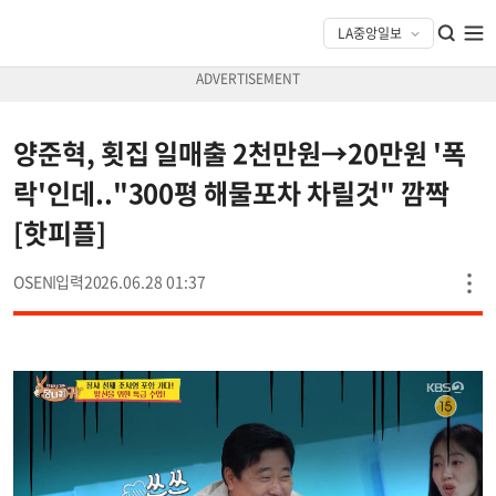
양준혁, 횟집 일매출 2천만원→20만원 '폭
락'인데.."300평 해물포차 차릴것" 깜짝
[핫피플]
OSEN
2026.06.28 01:37