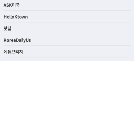
ASK미국
HelloKtown
핫딜
KoreaDailyUs
에듀브리지
생활영어
업소록
의료관광
해피빌리지
ABOUT
ADVERTISING
PRIVACY POLICY
TERMS OF SERVICE
윤리경영
고객센터
News Tips & Corrections
690 Wilshire Place Los Angeles, CA 90005
TEL. (213) 368-2500 FAX. (213) 389-6196