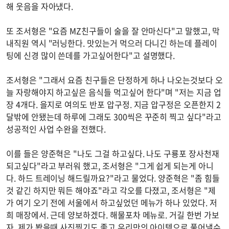
해 웃음을 자아냈다.
또 조서형은 "요즘 MZ친구들이 술을 잘 안마신다"고 말했고, 막
내직원 역시 "러닝한다. 맛있는거 먹으러 다니긴 하는데 플레이
팅에 신경 많이 쓴데를 가고싶어한다"고 설명했다.
조서형은 "그래서 요즘 친구들은 단정하게 하나 나오는것보다 오
늘 자랑해야지 하고싶은 음식들 먹고싶어 한다"며 "저는 지금 업
장 4개다. 을지로 여의도 반포 압구정. 지금 압구정은 오픈한지 2
달밖에 안됐는데 하루에 그래도 300씩은 꾸준히 찍고 싶다"라고
성공적인 사업 수완을 전했다.
이를 들은 양준혁은 "나도 그걸 하고싶다. 나도 구룡포 장사천재
되고싶다"라고 부러워 했고, 조서형은 "그게 쉽게 되는게 아니
다. 하드 트레이닝 해드릴까요?"라고 물었다. 양준혁은 "좀 힘들
것 같긴 하지만 뭐든 해야죠"라고 각오를 다졌고, 조서형은 "제
가 여기 오기 전에 서울에서 하고싶었던 메뉴가 하나 있었다. 저
희 매장에서. 근데 양보하겠다. 해물포차 메뉴로. 거길 한번 가보
자. 제가 봤을때 사진찍기도 좋고 우리만의 아이템으로 풀어낼수