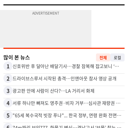
많이 본 뉴스
전체
로컬
1
신호위반 후 달아난 배달기사…경찰 잠복해 잡고보니 ‘반전’
2
드라이브스루서 시작된 총격…인앤아웃 참사 영상 공개
3
광고판 안에 사람이 산다?…LA 거리서 화제
4
서류 하나만 빠져도 영주권·비자 거부…심사관 재량권 대폭 확대
5
"65세 복수국적 빗장 푸나"... 한국 정부, 연령 완화 전면 추진
6
74m짜리 보잉777, 화물기 변신…격납고서 ‘보물’ 찾는 인천공항