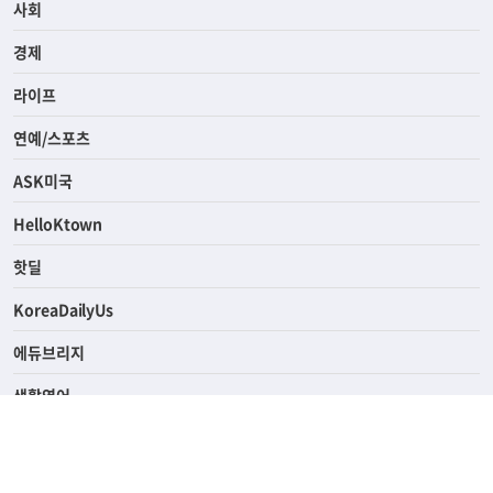
전체
사회
경제
라이프
연예/스포츠
ASK미국
HelloKtown
핫딜
KoreaDailyUs
에듀브리지
생활영어
업소록