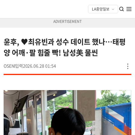
윤후, ♥최유빈과 성수 데이트 했나…태평
양 어깨·팔 힘줄 빡! 남성美 물씬
OSEN
2026.06.28 01:54