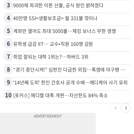
2
“로또, 이 번호 찍지 마라” 물리학자의 당첨금 높이는 비밀
3
9000채 파괴한 이튼 산불, 공식 원인 밝혀졌다
4
40만명 SSI<생활보조금> 월 331불 깎이나
5
계좌만 열어도 최대 5000불…체킹 보너스 무한 경쟁
6
유학생 급감 IIT… 교수•직원 160명 감원
7
취업 잘되는 대학 1위는?…하버드 3위
8
“경기 중단시켜!” 심판진 다급한 외침…폭염에 야구팬 쓰러졌다
9
'14년째 도피' 한인 간호사 공개 수배…메디케어 사기 유죄
10
[포커스] 메디캘 대폭 개편…자산한도 84% 축소