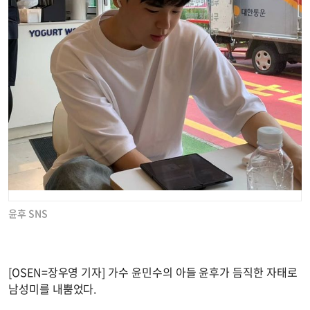
윤후 SNS
[OSEN=장우영 기자] 가수 윤민수의 아들 윤후가 듬직한 자태로
남성미를 내뿜었다.