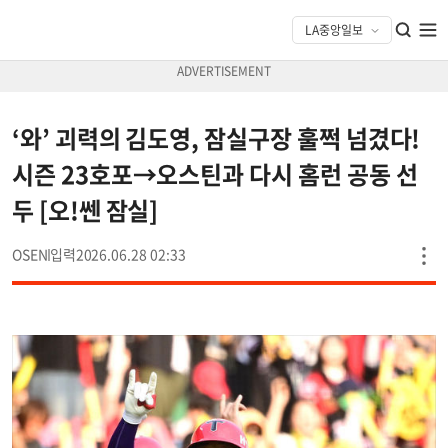
‘와’ 괴력의 김도영, 잠실구장 훌쩍 넘겼다!
시즌 23호포→오스틴과 다시 홈런 공동 선
두 [오!쎈 잠실]
OSEN
2026.06.28 02:33