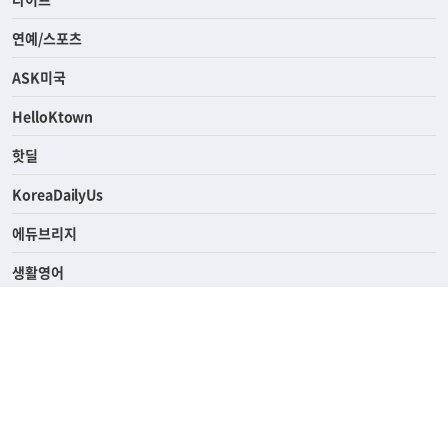
연예/스포츠
ASK미국
HelloKtown
핫딜
KoreaDailyUs
에듀브리지
생활영어
업소록
의료관광
해피빌리지
ABOUT
ADVERTISING
PRIVACY POLICY
TERMS OF SERVICE
윤리경영
고객센터
News Tips & Corrections