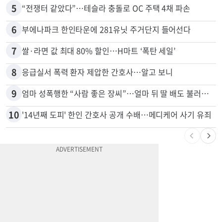
5
“전쟁터 같았다”…테슬라 충돌로 OC 주택 4채 파손
6
부에나파크 한인타운에 281유닛 주거단지 들어선다
7
쌀·라면 값 최대 80% 할인…H마트 ‘폭탄 세일’
8
응급실서 폭력 환자 제압한 간호사…알고 보니
9
엄마 성폭행한 “사람 좋은 장씨”…얼마 뒤 딸 배도 불러왔다
10
'14년째 도피' 한인 간호사 공개 수배…메디케어 사기 유죄