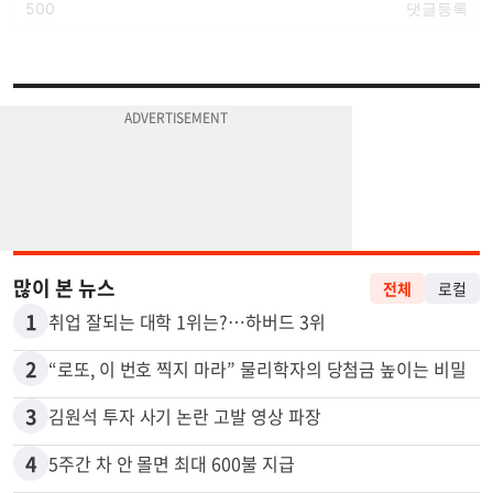
많이 본 뉴스
전체
로컬
1
취업 잘되는 대학 1위는?…하버드 3위
2
“로또, 이 번호 찍지 마라” 물리학자의 당첨금 높이는 비밀
3
김원석 투자 사기 논란 고발 영상 파장
4
5주간 차 안 몰면 최대 600불 지급