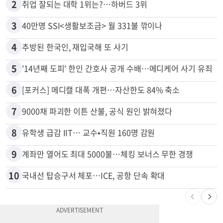
1
“로또, 이 번호 찍지 마라” 물리학자의 당첨금 높이는 비밀
2
취업 잘되는 대학 1위는?…하버드 3위
3
40만명 SSI<생활보조금> 월 331불 깎이나
4
추방된 한국인, 재입국해 또 사기
5
'14년째 도피' 한인 간호사 공개 수배…메디케어 사기 유죄
6
[포커스] 메디캘 대폭 개편…자산한도 84% 축소
7
9000채 파괴한 이튼 산불, 공식 원인 밝혀졌다
8
유학생 급감 IIT… 교수•직원 160명 감원
9
계좌만 열어도 최대 5000불…체킹 보너스 무한 경쟁
10
국내선 탑승구서 체포…ICE, 공항 단속 확대