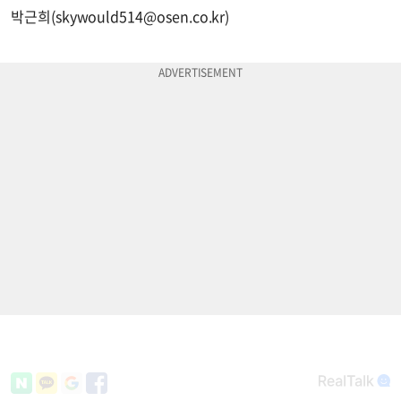
박근희(
skywould514@osen.co.kr
)