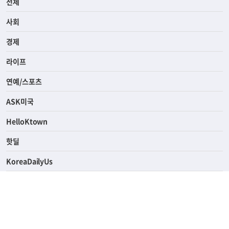
전체
사회
경제
라이프
연예/스포츠
ASK미국
HelloKtown
핫딜
KoreaDailyUs
에듀브리지
생활영어