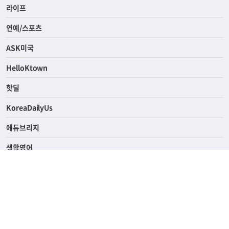
경제
라이프
연예/스포츠
ASK미국
HelloKtown
핫딜
KoreaDailyUs
에듀브리지
생활영어
업소록
의료관광