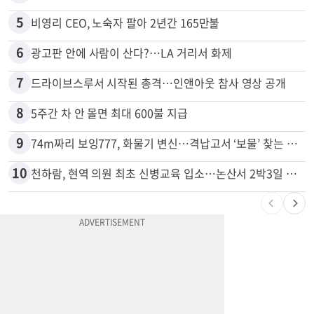
4
한인 남성, 처형 상대로 성범죄…"선처해줬더니 배신자 취급"
5
비영리 CEO, 노숙자 팔아 2년간 165만불
6
광고판 안에 사람이 산다?…LA 거리서 화제
7
드라이브스루서 시작된 총격…인앤아웃 참사 영상 공개
8
5주간 차 안 몰면 최대 600불 지급
9
74m짜리 보잉777, 화물기 변신…격납고서 ‘보물’ 찾는 인천공항
10
천하람, 현역 의원 최초 신병교육 입소…논산서 2박3일 생활