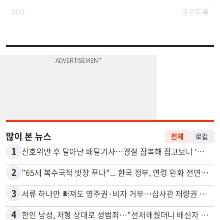
많이 본 뉴스
전체
로컬
1
신호위반 후 달아난 배달기사…경찰 잠복해 잡고보니 ‘반전’
2
"65세 복수국적 빗장 푸나"... 한국 정부, 연령 완화 전면 추진
3
서류 하나만 빠져도 영주권·비자 거부…심사관 재량권 대폭 확대