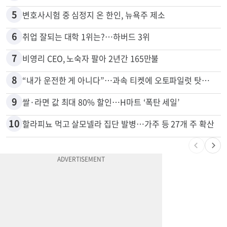
5
변호사시험 중 심정지 온 한인, 뉴욕주 제소
6
취업 잘되는 대학 1위는?…하버드 3위
7
비영리 CEO, 노숙자 팔아 2년간 165만불
8
“내가 운전한 게 아니다”…과속 티켓에 오토파일럿 탓한 운전자
9
쌀·라면 값 최대 80% 할인…H마트 ‘폭탄 세일’
10
할라피뇨 먹고 살모넬라 집단 발병…가주 등 27개 주 확산