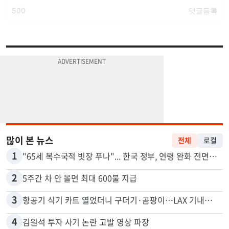
많이 본 뉴스
전체
로컬
1
"65세 복수국적 빗장 푸나"... 한국 정부, 연령 완화 전면 추진
2
5주간 차 안 몰면 최대 600불 지급
3
항공기 식기 카트 열었더니 구더기·곰팡이…LAX 기내식 업체 논란
4
김원석 투자 사기 논란 고발 영상 파장