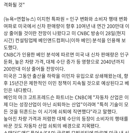
격화될 것"
(뉴욕=연합뉴스) 이지헌 특파원 = 인구 변화와 소비자 행태 변화
여파로 미국에서 신차 판매량이 향후 10여년 내 연간 200만대 이
상 줄어들 것이란 전망이 나왔다고 미 CNBC 방송이 28일(현지
시간) 컨설팅업체 베인앤드컴퍼니(이하 베인) 분석을 인용해 보
도했다.
CNBC가 인용한 베인 분석에 따르면 미국 내 신차 판매량은 인구
둔화, 높은 차량 가격, 대체 수단 증가 등 영향으로 2040년까지
200만대 이상 줄어들 전망이다.
미국은 그동안 출산율 하락을 이민자 유입으로 상쇄해왔는데, 향
후 15년간은 제한적인 이민 정책이 지속될 것으로 예상된다고 베
인은 내다봤다.
베인의 마크 고트프레드슨 파트너는 CNBC에 "자동차 산업은 이
제 더는 성장산업이 아닌 쇠퇴하는 산업"이라며 "특히 기술이 모
든 것을 뒤흔드는 이 시기에 쇠퇴에 직면했다"라고 말했다.
높아진 차량 가격과 저렴한 대체 수단의 등장이 소비자의 행태를
바꾼 것도 자동차 산업 쇠퇴의 배경으로 지목됐다.
스탠더드앤드푸어스(S&P) 글로벌 모빌리티에 따르면 미국 내 신