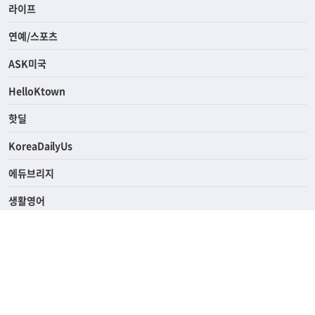
라이프
연예/스포츠
ASK미국
HelloKtown
핫딜
KoreaDailyUs
에듀브리지
생활영어
업소록
의료관광
해피빌리지
ABOUT
ADVERTISING
PRIVACY POLICY
TERMS OF SERVICE
윤리경영
고객센터