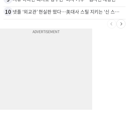
8
“술에 이것 한방울 넣어라” 매일 소주 1병 까는 91세의 철칙
9
서류 하나만 빠져도 영주권·비자 거부…심사관 재량권 대폭 확대
10
넷플 ‘외교관’ 현실판 떴다…美대사 스틸 지키는 ‘신 스틸러’