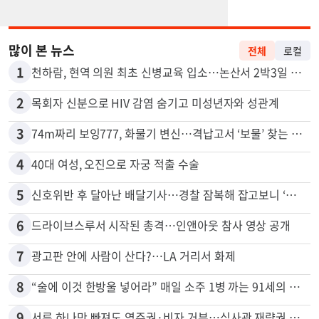
많이 본 뉴스
전체
로컬
1
천하람, 현역 의원 최초 신병교육 입소…논산서 2박3일 생활
2
목회자 신분으로 HIV 감염 숨기고 미성년자와 성관계
3
74m짜리 보잉777, 화물기 변신…격납고서 ‘보물’ 찾는 인천공항
4
40대 여성, 오진으로 자궁 적출 수술
5
신호위반 후 달아난 배달기사…경찰 잠복해 잡고보니 ‘반전’
6
드라이브스루서 시작된 총격…인앤아웃 참사 영상 공개
7
광고판 안에 사람이 산다?…LA 거리서 화제