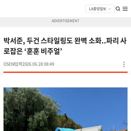
박서준, 두건 스타일링도 완벽 소화..파리 사
로잡은 ‘훈훈 비주얼’
OSEN
2026.06.28 08:49