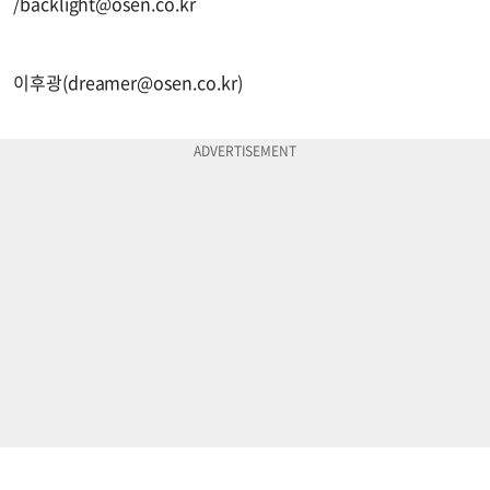
/
backlight@osen.co.kr
이후광(
dreamer@osen.co.kr
)