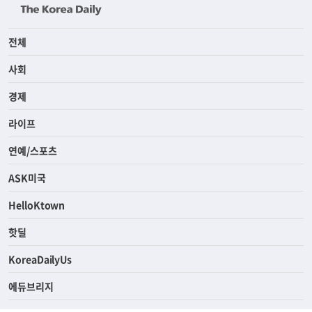
전체
사회
경제
라이프
연예/스포츠
ASK미국
HelloKtown
핫딜
KoreaDailyUs
에듀브리지