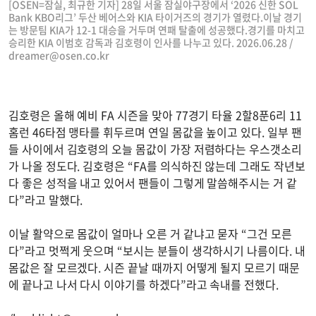
[OSEN=잠실, 최규한 기자] 28일 서울 잠실야구장에서 ‘2026 신한 SOL
Bank KBO리그’ 두산 베어스와 KIA 타이거즈의 경기가 열렸다.이날 경기
는 방문팀 KIA가 12-1 대승을 거두며 연패 탈출에 성공했다.경기를 마치고
승리한 KIA 이범호 감독과 김호령이 인사를 나누고 있다. 2026.06.28 /
dreamer@osen.co.kr
김호령은 올해 예비 FA 시즌을 맞아 77경기 타율 2할8푼6리 11
홈런 46타점 맹타를 휘두르며 연일 몸값을 높이고 있다. 일부 팬
들 사이에서 김호령의 오늘 몸값이 가장 저렴하다는 우스갯소리
가 나올 정도다. 김호령은 “FA를 의식하진 않는데 그래도 작년보
다 좋은 성적을 내고 있어서 팬들이 그렇게 말씀해주시는 거 같
다”라고 말했다.
이날 활약으로 몸값이 얼마나 오른 거 같냐고 묻자 “그건 모른
다”라고 멋쩍게 웃으며 “보시는 분들이 생각하시기 나름이다. 내
몸값은 잘 모르겠다. 시즌 끝날 때까지 어떻게 될지 모르기 때문
에 끝나고 나서 다시 이야기를 하겠다”라고 속내를 전했다.