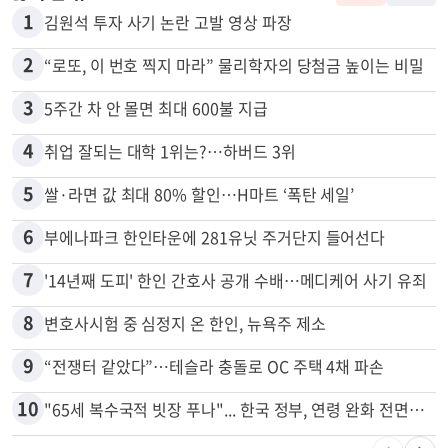
1
김원석 투자 사기 논란 고발 영상 파장
2
“로또, 이 번호 찍지 마라” 물리학자의 당첨금 높이는 비밀
3
5주간 차 안 몰면 최대 600불 지급
4
취업 잘되는 대학 1위는?…하버드 3위
5
쌀·라면 값 최대 80% 할인…H마트 ‘폭탄 세일’
6
부에나파크 한인타운에 281유닛 주거단지 들어선다
7
'14년째 도피' 한인 간호사 공개 수배…메디케어 사기 유죄
8
변호사시험 중 심정지 온 한인, 뉴욕주 제소
9
“전쟁터 같았다”…테슬라 충돌로 OC 주택 4채 파손
10
"65세 복수국적 빗장 푸나"... 한국 정부, 연령 완화 전면 추진