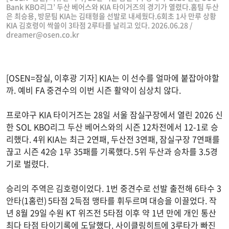
Bank KBO리그’ 두산 베어스와 KIA 타이거즈의 경기가 열렸다.홈팀 두산
은 최승용, 방문팀 KIA는 김태형을 선발로 내세웠다.6회초 1사 만루 상황
KIA 김호령이 싹쓸이 3타점 2루타를 날리고 있다. 2026.06.28 /
dreamer@osen.co.kr
[OSEN=잠실, 이후광 기자] KIA는 이 선수를 얼마에 붙잡아야할
까. 예비 FA 중견수의 이번 시즌 활약이 심상치 않다.
프로야구 KIA 타이거즈는 28일 서울 잠실구장에서 열린 2026 신
한 SOL KBO리그 두산 베어스와의 시즌 12차전에서 12-1로 승
리했다. 4위 KIA는 최근 2연패, 두산전 3연패, 잠실구장 7연패를
끊고 시즌 42승 1무 35패를 기록했다. 5위 두산과 승차를 3.5경
기로 벌렸다.
승리의 주역은 김호령이었다. 1번 중견수로 선발 출전해 6타수 3
안타(1홈런) 5타점 2득점 맹타를 휘두르며 대승을 이끌었다. 작
년 8월 29일 수원 KT 위즈전 5타점 이후 약 1년 만에 개인 통산
최다 타점 타이기록에 도달했다. 사이클링히트에 3루타가 빠진