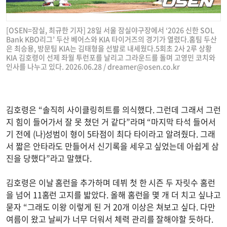
[OSEN=잠실, 최규한 기자] 28일 서울 잠실야구장에서 ‘2026 신한 SOL
Bank KBO리그’ 두산 베어스와 KIA 타이거즈의 경기가 열렸다.홈팀 두산
은 최승용, 방문팀 KIA는 김태형을 선발로 내세웠다.5회초 2사 2루 상황
KIA 김호령이 선제 좌월 투런포를 날리고 그라운드를 돌며 고영민 코치와
인사를 나누고 있다. 2026.06.28 /
dreamer@osen.co.kr
김호령은 “솔직히 사이클링히트를 의식했다. 그런데 그래서 그런
지 힘이 들어가서 잘 못 쳤던 거 같다”라며 “마지막 타석 들어서
기 전에 (나)성범이 형이 5타점이 최다 타이라고 알려줬다. 그래
서 짧은 안타라도 만들어서 신기록을 세우고 싶었는데 아쉽게 삼
진을 당했다”라고 말했다.
김호령은 이날 홈런을 추가하며 데뷔 첫 한 시즌 두 자릿수 홈런
을 넘어 11홈런 고지를 밟았다. 올해 홈런을 몇 개 더 치고 싶냐고
묻자 “그래도 이왕 이렇게 된 거 20개 이상은 쳐보고 싶다. 다만
여름이 왔고 날씨가 너무 더워서 체력 관리를 잘해야할 듯하다.